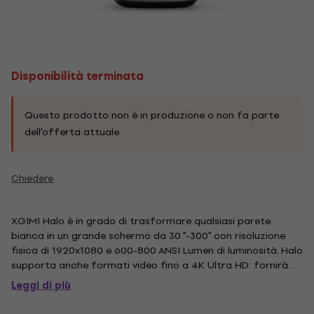
Disponibilità terminata
Questo prodotto non è in produzione o non fa parte
dell'offerta attuale.
Chiedere
XGIMI Halo è in grado di trasformare qualsiasi parete
bianca in un grande schermo da 30 "-300" con risoluzione
fisica di 1920x1080 e 600-800 ANSI Lumen di luminosità. Halo
supporta anche formati video fino a 4K Ultra HD: fornirà
l'immagine più nitida che vedrai mai da qualsiasi proiettore
Leggi di più
portatile. Utilizza la tecnologia DLP cinema-grade...