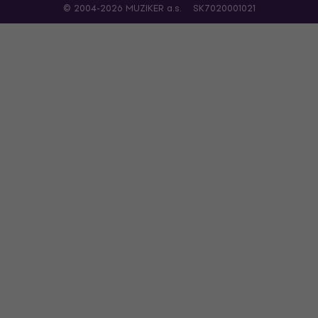
© 2004-2026 MUZIKER a.s.
SK7020001021