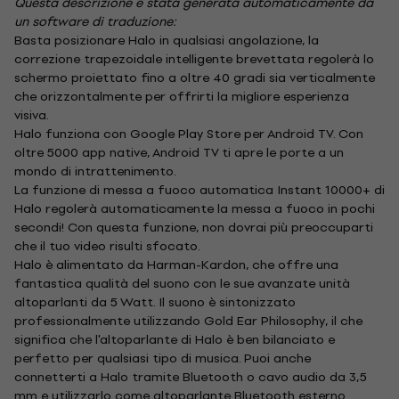
Questa descrizione è stata generata automaticamente da
un software di traduzione:
Basta posizionare Halo in qualsiasi angolazione, la
correzione trapezoidale intelligente brevettata regolerà lo
schermo proiettato fino a oltre 40 gradi sia verticalmente
che orizzontalmente per offrirti la migliore esperienza
visiva.
Halo funziona con Google Play Store per Android TV. Con
oltre 5000 app native, Android TV ti apre le porte a un
mondo di intrattenimento.
La funzione di messa a fuoco automatica Instant 10000+ di
Halo regolerà automaticamente la messa a fuoco in pochi
secondi! Con questa funzione, non dovrai più preoccuparti
che il tuo video risulti sfocato.
Halo è alimentato da Harman-Kardon, che offre una
fantastica qualità del suono con le sue avanzate unità
altoparlanti da 5 Watt. Il suono è sintonizzato
professionalmente utilizzando Gold Ear Philosophy, il che
significa che l'altoparlante di Halo è ben bilanciato e
perfetto per qualsiasi tipo di musica. Puoi anche
connetterti a Halo tramite Bluetooth o cavo audio da 3,5
mm e utilizzarlo come altoparlante Bluetooth esterno.