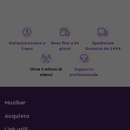
Garanzia estesa a
Reso fino a 30
Spedizione
3 anni
giorni
Gratuita
da 249 €
Oltre 3 milioni di
Supporto
clienti
professionale
Muziker
Acquisto
Link utili