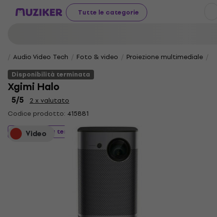
Tutte le categorie
Audio Video Tech
Foto & video
Proiezione multimediale
P
Disponibilità terminata
Xgimi Halo
5
/5
2 x valutato
Codice prodotto:
415881
Disponibilità terminata
Video