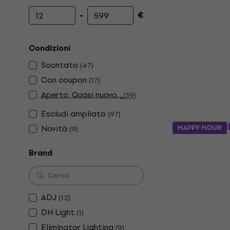
-
€
Prezzo minimo
Prezzo massimo
LWS Six-in-
Condizioni
Effetto Luce
Scontato
(
47
)
5
/5
Con coupon
(
17
)
88,90 €
97,8
Aperto, Quasi nuovo...
(
39
)
Disponibile
Escludi ampliato
(
97
)
LWS LED Bal
Novità
HAPPY HOUR
(
9
)
Luce
Brand
Effetto Luce
12,90 €
Disponibile
ADJ
(
12
)
DH Light
(
1
)
Eliminator Lighting
(
9
)