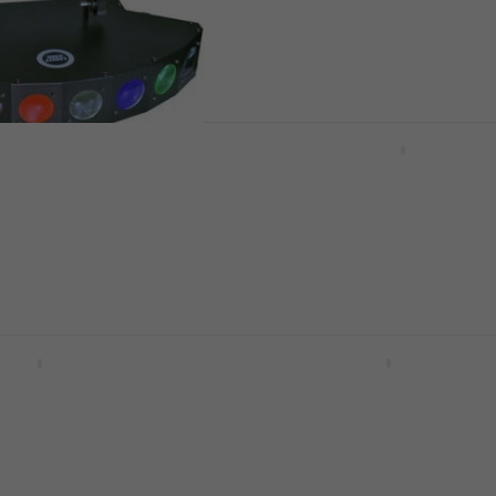
4,7
/5
68 €
Disponibile
- 16 %
Light4Me PARTY LIGHT 3
Effetto Luce
OCTOBEAM V2
e
Effetto Luce
4,8
/5
31,30 €
Disponibile
ATER WAVE Effetto
LWS Five-in-one Effetto 
Effetto Luce
50,47 €
con codice
MUZMUZ-25
dice
MUZMUZ-10
68,90 €
Disponibile