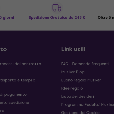
0 giorni
Spedizione Gratuita
da 249 €
Oltre 3 m
sto
Link utili
 recessi dal contratto
FAQ - Domande frequenti
Muziker Blog
rasporto e tempi di
Buono regalo Muziker
Idee regalo
 di pagamento
Lista dei desideri
nto spedizione
Programma Fedelta' Muziker
tra
Gestione dei Cookie