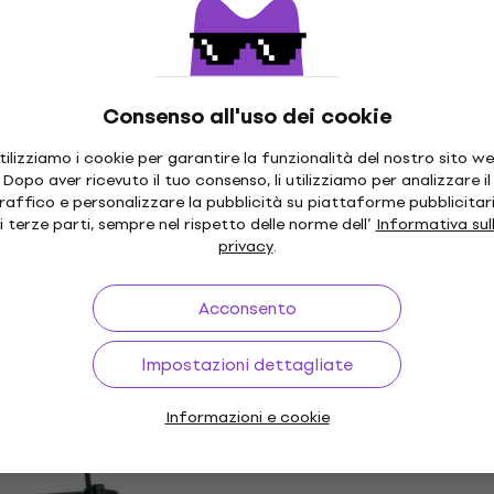
56,37 €
con codice
MUZMUZ-15
68,90 €
Disponibile
Consenso all'uso dei cookie
tilizziamo i cookie per garantire la funzionalità del nostro sito we
Light4Me TURBO FLOWE
Sconto quantità
Dopo aver ricevuto il tuo consenso, li utilizziamo per analizzare il
Effetto Luce
URBO DERBY 4IN1
raffico e personalizzare la pubblicità su piattaforme pubblicitar
e
i terze parti, sempre nel rispetto delle norme dell’
Informativa sul
Effetto Luce
privacy
.
4,3
/5
94,60 €
98,40 €
Disponibile
Acconsento
€
- 9 %
Impostazioni dettagliate
tà
Informazioni e cookie
RTY IV V2 Effetto
ADJ Mini Dekker Effetto
Effetto Luce