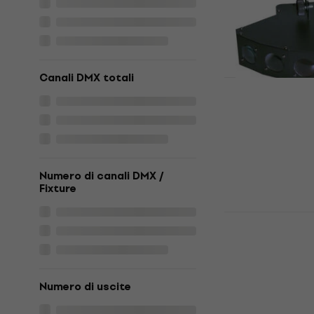
Effetto Luce
4,5
/5
142 €
169 €
Disponibile
Canali DMX totali
Light4Me 
Effetto Luc
Effetto Luce
5
/5
104 €
Numero di canali DMX /
Disponibile
Fixture
Light4Me W
Luce
Effetto Luce
33,33 €
con co
Numero di uscite
38 €