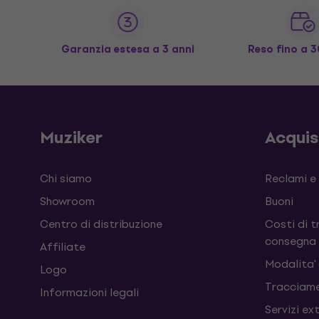
Garanzia estesa a 3 anni
Reso fino a 3
Muziker
Acqui
Chi siamo
Reclami e
Showroom
Buoni
Centro di distribuzione
Costi di t
consegna
Affiliate
Modalita'
Logo
Tracciame
Informazioni legali
Servizi ex