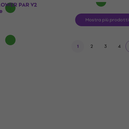
LOWER PAR V2
e
Mostra più prodotti
2
3
4
1