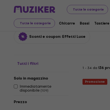
Strumenti musicali
Luci
Effetti Luce
Tutte le categorie
Effetti Luce
Chitarre
Bassi
Tastiere
Tutte le categorie
Sconti e coupon: Effetti Luce
Tutti i filtri
1 - 34 da
136 pr
Solo in magazzino
Promozione
Immediatamente
disponibile
(
109
)
Prezzo