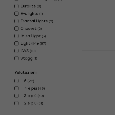
Eurolite
(
8
)
Light4Me 
Effetto Luc
Evolights
(
1
)
Effetto Luce
Fractal Lights
(
2
)
5
/5
Chauvet
(
2
)
156 €
192 €
Ibiza Light
(
3
)
Disponibile
Light4Me
(
87
)
LWS
(
10
)
LWS LED Min
Luce
Stagg
(
1
)
Effetto Luce
Valutazioni
5
/5
58,90 €
5
(
22
)
Disponibile
4 e più
(
49
)
3 e più
(
50
)
2 e più
(
51
)