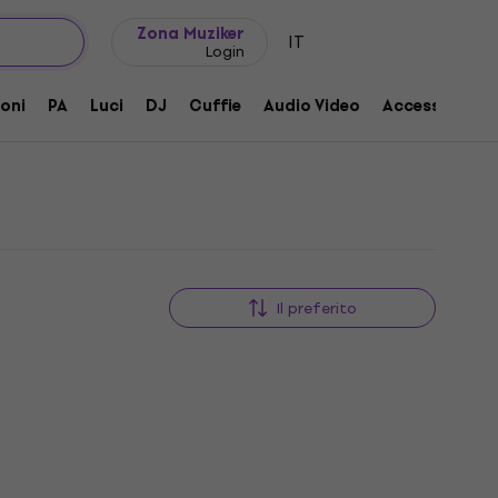
Idee regalo
FAQ
Muziker Blog
Zona Muziker
IT
Login
oni
PA
Luci
DJ
Cuffie
Audio Video
Accessori
Il preferito