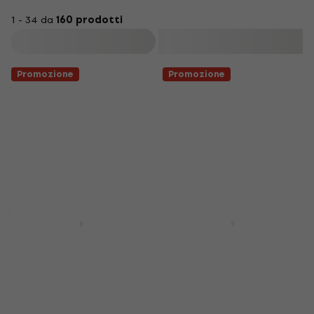
1 - 34 da
160 prodotti
Filtra
Promozione
Promozione
Promozione
Promozione
Behringer Model D
Behringer Edge
Sintetizzatore
Sintetizzatore
Sintetizzatore
Sintetizzatore
4,9
/5
5
/5
205 €
220 €
197 €
243 €
- 7 %
- 19 %