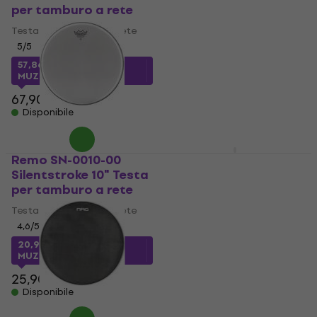
per tamburo a rete
SoundOff 22" Testa
per tamburo a rete
Testa per tamburo a rete
5
/5
Testa per tamburo a rete
5
/5
57,86 €
con codice
MUZMUZ-10
66,29 €
con codice
MUZMUZ-5
67,90 €
Disponibile
71,90 €
Disponibile
Remo SN-0010-00
Evans TT08SO1
Silentstroke 10" Testa
SoundOff 8" Testa
per tamburo a rete
per tamburo a rete
Testa per tamburo a rete
Testa per tamburo a rete
4,6
/5
5
/5
20,90 €
con codice
21,90 €
con codice
MUZMUZ-15
MUZMUZ-20
25,90 €
28,90 €
Disponibile
Disponibile