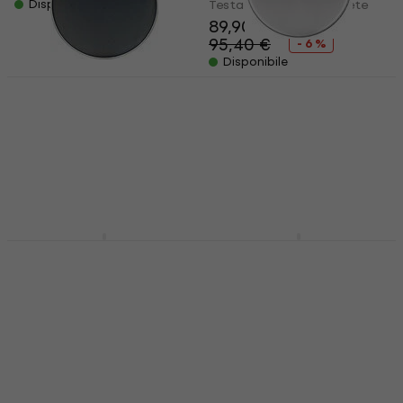
Disponibile
Testa per tamburo a rete
89,90 €
95,40 €
- 6 %
Disponibile
Remo SN-0014-00
Silentstroke 14" Testa
Tama MH10T 10" Testa
per tamburo a rete
per tamburo a rete
(Come nuovo)
Testa per tamburo a rete
Testa per tamburo a rete
4,6
/5
26 €
30,90 €
9,39 €
10,10 €
Sulla strada
Disponibile
Evans BD22DB1 dB One
Evans TT14SO1
Bass Batter Testa per
SoundOff 14" Testa
tamburo a rete
per tamburo a rete
Testa per tamburo a rete
Testa per tamburo a rete
116 €
5
/5
29,50 €
Sulla strada
Non disponibile