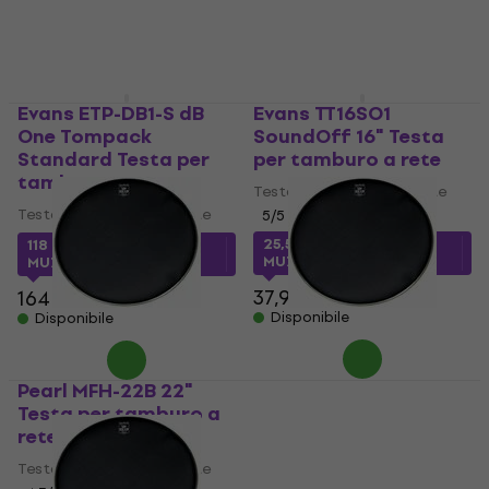
155 €
160 €
Disponibile
Disponibile
Evans ETP-DB1-S dB
Evans TT16SO1
One Tompack
SoundOff 16" Testa
Standard Testa per
per tamburo a rete
tamburo a rete
Testa per tamburo a rete
Testa per tamburo a rete
5
/5
25,50 €
con codice
118 €
con codice
MUZMUZ-30
MUZMUZ-25
37,90 €
164 €
Disponibile
Disponibile
Pearl MFH-22B 22"
Pearl MFH-16 16" Testa
Testa per tamburo a
per tamburo a rete
rete
Testa per tamburo a rete
Testa per tamburo a rete
25,30 €
25,80 €