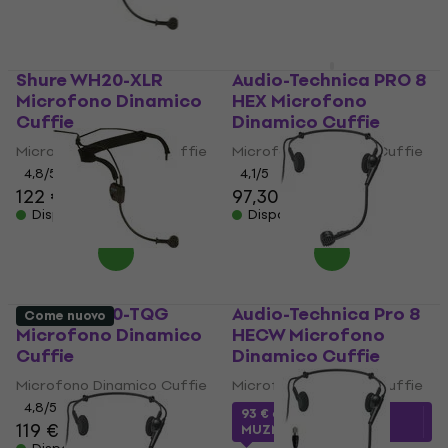
Shure WH20-XLR
Audio-Technica PRO 8
Microfono Dinamico
HEX Microfono
Cuffie
Dinamico Cuffie
Microfono Dinamico Cuffie
Microfono Dinamico Cuffie
4,8
/5
4,1
/5
122 €
97,30 €
Disponibile
Disponibile
Shure WH20-TQG
Audio-Technica Pro 8
Come nuovo
Microfono Dinamico
HECW Microfono
Cuffie
Dinamico Cuffie
Microfono Dinamico Cuffie
Microfono Dinamico Cuffie
4,8
/5
93 €
con codice
119 €
MUZMUZ-10