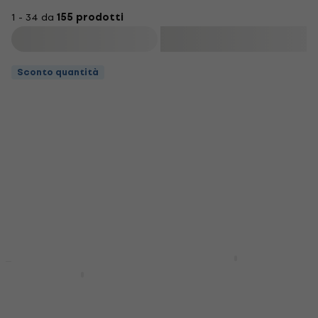
1 - 34 da
155 prodotti
Filtra
Sconto quantità
Noicetone DP900BK
Sconto quantità
Sconto quantità
Black Percussioni
Noicetone DP910DHT
Tamburelli Classici
Natural 10"
Percussioni