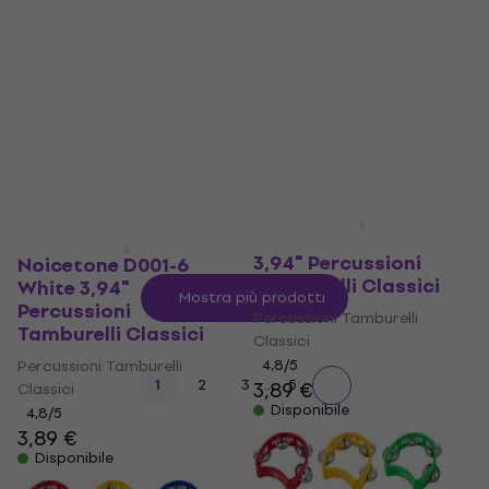
26,47 €
con codice
MUZMUZ-15
31,90 €
Disponibile
Noicetone D001-3 Blue
3,94" Percussioni
Noicetone D001-6
Tamburelli Classici
White 3,94"
Mostra più prodotti
Percussioni
Percussioni Tamburelli
Tamburelli Classici
Classici
Percussioni Tamburelli
4,8
/5
...
1
2
3
5
3,89 €
Classici
Disponibile
4,8
/5
3,89 €
Disponibile