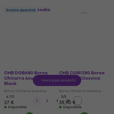
CNB EC 60 Custodia
Sconto quantità
HAPPY HOUR
Chitarra Elettrica
Gator GL-DREAD-12
Custodia Chitarra
Custodia Chitarra Elettrica
Acustica
4,8
/5
99 €
Custodia Chitarra Acustica
Disponibile
4,8
/5
98,10 €
Disponibile
CNB DGB680 Borsa
CNB CGB1280 Borsa
Chitarra Acustica
Chitarra Classica
Mostra più prodotti
Black
Black
Borsa Chitarra Acustica
Borsa Chitarra Classica
4,7
/5
5
/5
...
1
2
3
18
27 €
35,90 €
Disponibile
Disponibile