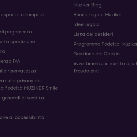
Muziker Blog
rasporto e tempi di
Buono regalo Muziker
Idee regalo
 di pagamento
Lista dei desideri
nto spedizione
Programma Fedelta' Muziker
tra
Gestione dei Cookie
senza IVA
Avvertimento in merito ai si
ulla riservatezza
fraudolenti
a sulla privacy del
a fedeltà MUZIKER Smile
 generali di vendita
one di accessibilità