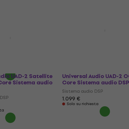
Universal Audio UAD-2 Sa
TB3 QUAD Core Sistema
udio UAD-2 Satellite
DSP
ore Sistema audio
Sistema audio DSP
731 €
 DSP
Disponibile presso il fornitore
 €
udio UAD-2 Satellite
Universal Audio UAD-2 
ore Sistema audio
Core Sistema audio DS
Sistema audio DSP
 DSP
1.099 €
Solo su richiesta
sta