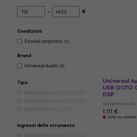
-
€
Prezzo minimo
Prezzo massimo
Condizioni
Universal A
Escludi ampliato
TB3 OCTO C
(
5
)
DSP
Brand
Sistema audio
Universal Audio
1.099 €
1.125
(
5
)
Disponibile
Universal A
Tipo
USB OCTO C
DSP
Sistema audio
1.111 €
Solo su richie
Ingressi dello strumento