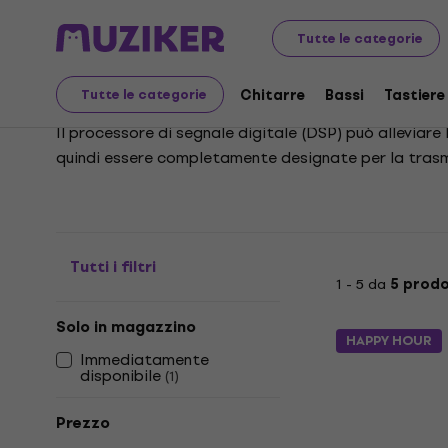
Strumenti musicali
Studio
Interfacce audio
Sistem
Tutte le categorie
Sistemi audio DSP
Chitarre
Bassi
Tastiere
Tutte le categorie
Il processore di segnale digitale (DSP) può alleviare
quindi essere completamente designate per la trasm
Tutti i filtri
1 - 5 da
5 prodo
Solo in magazzino
HAPPY HOUR
Immediatamente
disponibile
(
1
)
Prezzo