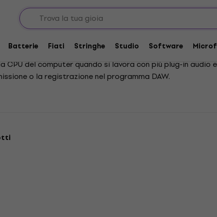
i audio DSP
Batterie
Fiati
Stringhe
Studio
Software
Microf
 la CPU del computer quando si lavora con più plug-in audio e
issione o la registrazione nel programma DAW.
tti