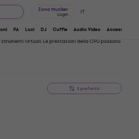
Idee regalo
FAQ
Muziker Blog
Zona Muziker
IT
Login
oni
PA
Luci
DJ
Cuffie
Audio Video
Accessori
 strumenti virtuali. Le prestazioni della CPU possono
Il preferito