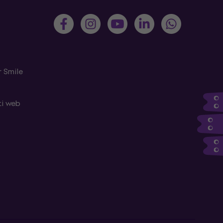
 Smile
ti web