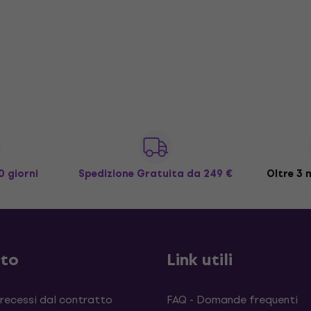
0 giorni
Spedizione Gratuita
da 249 €
Oltre 3 m
sto
Link utili
 recessi dal contratto
FAQ - Domande frequenti