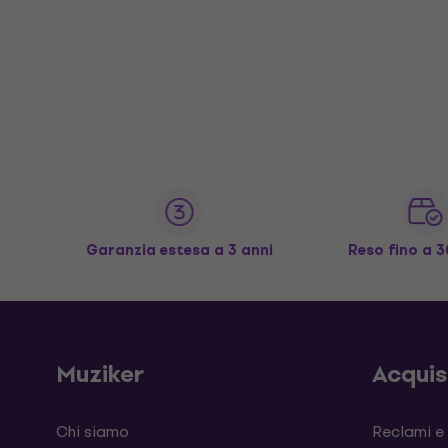
Garanzia estesa a 3 anni
Reso fino a 3
Muziker
Acqui
Chi siamo
Reclami e