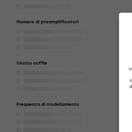
Numero di preamplificatori
Uscita cuffie
U
t
d
Frequenza di modellamento