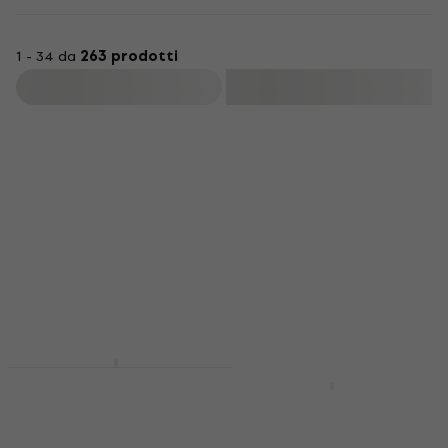
1 - 34 da
263 prodotti
Filtra
Promozione
Audio-Technica ATH-
Novità
M50XBT2 Black Cuffie
Final Audio ZE 3000 SV
Wireless On-ear
Black Cuffie wireless
In-ear