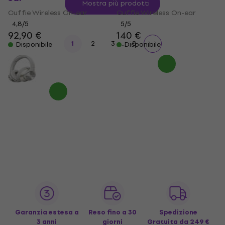
Mostra più prodotti
Cuffie Wireless On-ear
Cuffie Wireless On-ear
4,8
/5
5
/5
92,90 €
140 €
...
1
2
3
8
Disponibile
Disponibile
Garanzia estesa a
Reso fino a 30
Spedizione
3 anni
giorni
Gratuita
da 249 €