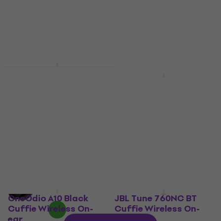
Disponibile
Sudio K2 Pro White
Cuffie Wireless On-
Sony ULT WEAR Black
ear
Cuffie Wireless On-
ear
Cuffie Wireless On-ear
5
/5
Cuffie Wireless On-ear
176 €
98,62 €
con codice
MUZMUZ-15
Disponibile
119 €
Disponibile
OneOdio A10 Black
JBL Tune 760NC BT
Cuffie Wireless On-
Cuffie Wireless On-
ear
ear