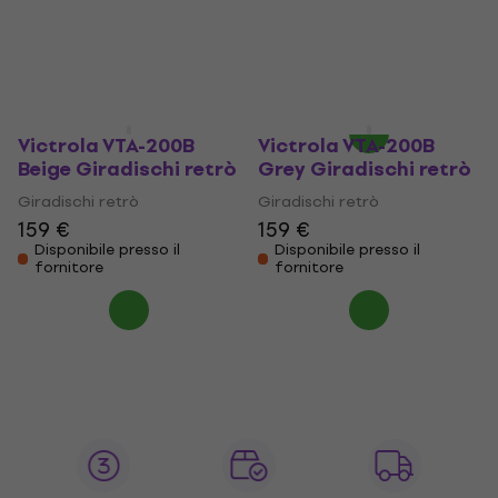
Giradischi retrò
Giradischi retrò
145 €
153 €
4,2
/5
- 5 %
139 €
Disponibile
Disponibile presso il
fornitore
Victrola VTA-200B
Victrola VTA-200B
Beige Giradischi retrò
Grey Giradischi retrò
Giradischi retrò
Giradischi retrò
159 €
159 €
Disponibile presso il
Disponibile presso il
fornitore
fornitore