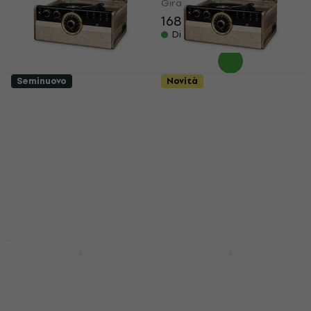
Giradischi retrò
168 €
175 €
- 4 %
Disponibile
Seminuovo
Novità
Victrola VTA-270B
Victrola VTA-270B
Empire Light Brown
Empire Light Brown
Giradischi retrò (Solo
Giradischi retrò (Solo
aperto)
aperto)
Giradischi retrò
Giradischi retrò
175 €
177,21 €
197 €
Disponibile
Disponibile
Novità
Novità
Denver MRD-51 Black
Victrola Navigator
Giradischi retrò
8in1 White Giradischi
(Seminuovo)
retrò