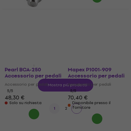
Pearl DS-300A Z-Link
Drive Shaft
Mapex SF0600220HC
Accessorio per pedali
Accessorio per pedali
Accessorio per pedali
Accessorio per pedali
414 €
0,79 €
Solo su richiesta
Non disponibile
Pearl BCA-250
Mapex P1001-909
Accessorio per pedali
Accessorio per pedali
Accessorio per pedali
Accessorio per pedali
Mostra più prodotti
5
/5
5
/5
48,30 €
70,40 €
Solo su richiesta
Disponibile presso il
fornitore
1
2