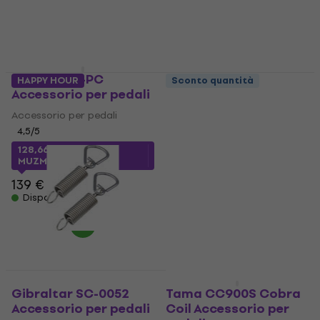
Dixon PPSJ-PC
Mapex MPS2
HAPPY HOUR
Sconto quantità
Accessorio per pedali
Accessorio per pedali
Accessorio per pedali
Accessorio per pedali
4,5
/5
5
/5
6,49 €
128,66 €
con codice
Disponibile
MUZMUZ-5
139 €
Disponibile
Sconto quantità
Gibraltar SC-0052
Tama CC900S Cobra
Accessorio per pedali
Coil Accessorio per