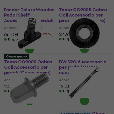
Come nuovo
Come nuovo
Fender Deluxe Wooden
Tama CC900S Cobra
Pedal Shelf
Coil Accessorio per
Accessorio per pedali
pedali (Come nuovo)
Accessorio per pedali
Accessorio per pedali
24,90 €
26,90 €
66 €
84,80 €
- 22 %
Disponibile
Disponibile
Come nuovo
Tama CC900S Cobra
DW SP016 Accessorio
Coil Accessorio per
per pedali (Come
pedali (Come nuovo)
nuovo)
Accessorio per pedali
Accessorio per pedali
24,90 €
26,90 €
12,40 €
12,80 €
Disponibile
Disponibile
Stable Double Chain
Sconto quantità