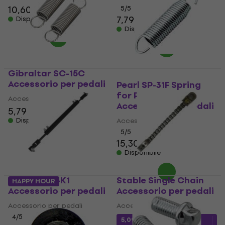
10,60 €
5
/5
7,79 €
Disponibile
Disponibile
Gibraltar SC-15C
Accessorio per pedali
Pearl SP-31F Spring
for P-900 Pedal
Accessorio per pedali
Accessorio per pedali
5,79 €
6,09 €
Disponibile
Accessorio per pedali
5
/5
15,30 €
Disponibile
Dixon PPSJ-K1
Stable Single Chain
HAPPY HOUR
Accessorio per pedali
Accessorio per pedali
Accessorio per pedali
Accessorio per pedali
4
/5
5,09 €
con codice