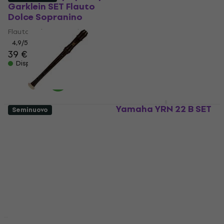
Garklein SET Flauto
Flauto Dolce
Dolce Sopranino
Sopranino
Flauto Dolce Sopranino
Flauto Dolce Sopranino
4,9
/5
4,5
/5
39 €
24,80 €
Disponibile
Disponibile
Yamaha YRN 22 B SET
Seminuovo
Flauto Dolce
Yamaha YRN 302 BII
Sopranino
Flauto Dolce
Sopranino (Come
Flauto Dolce Sopranino
nuovo)
4,5
/5
24,20 €
Flauto Dolce Sopranino
Disponibile
15,20 €
Disponibile
Yamaha YRN 801