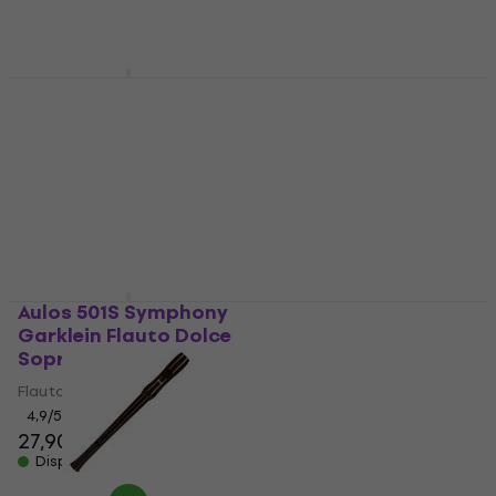
Aulos 507B Flauto
Yamaha YRN 302 BII
Dolce Sopranino
Flauto Dolce
Sopranino
Flauto Dolce Sopranino
Flauto Dolce Sopranino
4,8
/5
15,90 €
4,5
/5
16,50 €
Disponibile
Disponibile
Aulos 501S Symphony
Yamaha YRN 21 Flauto
Garklein Flauto Dolce
Dolce Sopranino
Sopranino
Flauto Dolce Sopranino
Flauto Dolce Sopranino
4,5
/5
14,30 €
4,9
/5
27,90 €
Disponibile
Disponibile