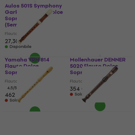
Flauto Dolce
Aulos 501S Symphony
Sopranino
Garklein Flauto Dolce
Sopranino
Flauto Dolce Sopranino
(Seminuovo)
4,5
/5
425 €
Flauto Dolce Sopranino
Solo su richiesta
27,30 €
27,62 €
Disponibile
Yamaha YRN 814
Mollenhauer DENNER
Flauto Dolce
5020 Flauto Dolce
Sopranino
Sopranino
Flauto Dolce Sopranino
Flauto Dolce Sopranino
354 €
4,5
/5
462 €
Solo su richiesta
Solo su richiesta
Moeck 2100 Rondo
Moeck 2101 Rondo
Flauto Dolce
Flauto Dolce
Sopranino
Sopranino