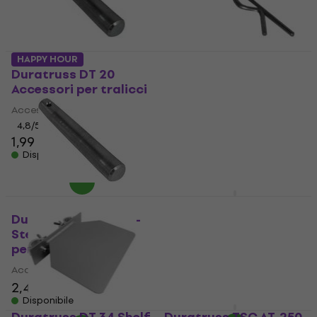
HAPPY HOUR
Duratruss DT 20
Duratruss DT 20/40
Accessori per tralicci
Accessori per tralicci
Accessori per tralicci
Accessori per tralicci
4,8
/5
4,7
/5
1,99 €
0,59 €
Disponibile
Disponibile
Duratruss
DURASTAGE Vario
Duratruss DT 30/40-
Stair 80-140cm
Steel Pin Accessori
Accessori per tralicci
per tralicci
Accessori per tralicci
Accessori per tralicci
781 €
2,49 €
Solo su richiesta
Disponibile