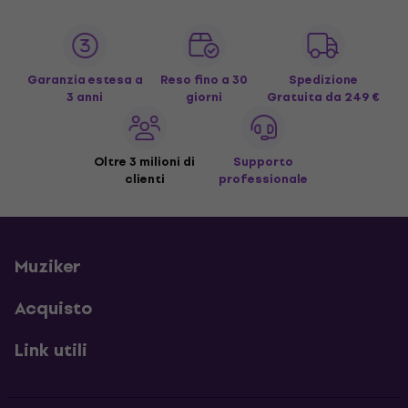
Garanzia estesa a
Reso fino a 30
Spedizione
3 anni
giorni
Gratuita
da 249 €
Oltre 3 milioni di
Supporto
clienti
professionale
Muziker
Acquisto
Link utili