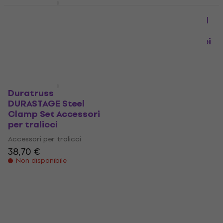
Duratruss
Duratruss
DURASTAGE Leveler
DURASTAGE Handrail
Set Accessori per
Connector Set
tralicci
Accessori per tralicci
Accessori per tralicci
Accessori per tralicci
17 €
24,70 €
Non disponibile
Non disponibile
Duratruss
DURASTAGE Steel
Clamp Set Accessori
per tralicci
Accessori per tralicci
38,70 €
Non disponibile