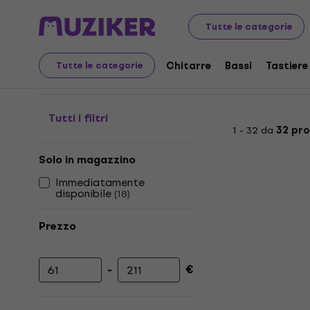
Strumenti musicali
Batterie
Accessori per batteria
Tutte le categorie
Tappeti per Batteria
Chitarre
Bassi
Tastiere
Tutte le categorie
Tutti i filtri
1 - 32 da
32 pro
Solo in magazzino
Immediatamente
disponibile
(
18
)
Prezzo
-
€
Prezzo minimo
Prezzo massimo
Soundking
Tappeto pe