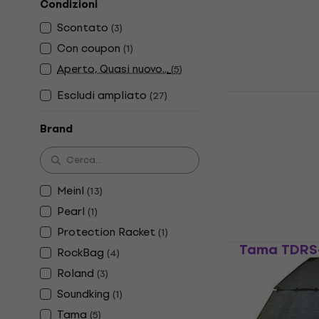
Condizioni
Tappeto per B
Scontato
(
3
)
4,9
/5
66,80 €
Con coupon
(
1
)
Disponibile
Aperto, Quasi nuovo...
(
5
)
Escludi ampliato
(
27
)
Roland TDM
Batteria
Brand
Tappeto per B
5
/5
133 €
Disponibile
Meinl
(
13
)
Pearl
(
1
)
Protection Racket
(
1
)
Tama TDRS-
RockBag
(
4
)
Batteria
Roland
(
3
)
Tappeto per B
Soundking
(
1
)
4,3
/5
Tama
(
5
)