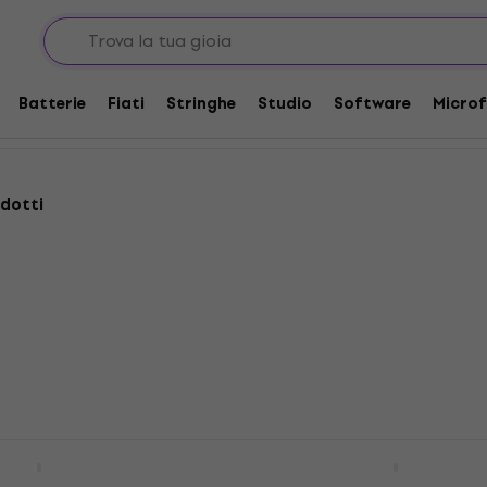
Tappeti per Batteria
Batterie
Fiati
Stringhe
Studio
Software
Microf
dotti
 DRUMCARPET
Meinl MDR-BK Tappeto p
r Batteria
Batteria