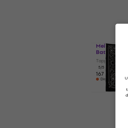
Zildjian Z
Batteria (
Tappeto per B
107 €
108,90
Disponibile
Meinl Large
Batteria
Tappeto per B
5
/5
167 €
U
Disponibile pre
t
Tama TDR-P
d
Batteria
Tappeto per B
5
/5
154 €