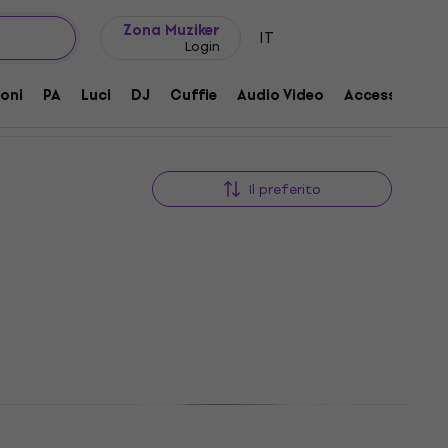
Idee regalo
FAQ
Muziker Blog
Zona Muziker
IT
Login
oni
PA
Luci
DJ
Cuffie
Audio Video
Accessori
Il preferito
er
Zildjian ZRUG1 Tappeto per
Batteria