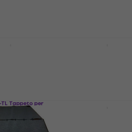
atteria
Tappeto per Batteria
4,8
/5
128 €
130 €
Disponibile
-10 Tappeto per
RockBag RB22202B Tap
per Batteria
atteria
Tappeto per Batteria
3,8
/5
61,50 €
Disponibile
TL Tappeto per
Meinl Standard Tappeto
Batteria
atteria
Tappeto per Batteria
5
/5