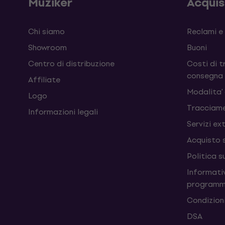
Muziker
Acqui
Chi siamo
Reclami e
Showroom
Buoni
Centro di distribuzione
Costi di t
consegna
Affiliate
Modalita'
Logo
Tracciame
Informazioni legali
Servizi ex
Acquisto 
Politica s
Informativ
programm
Condizioni
DSA