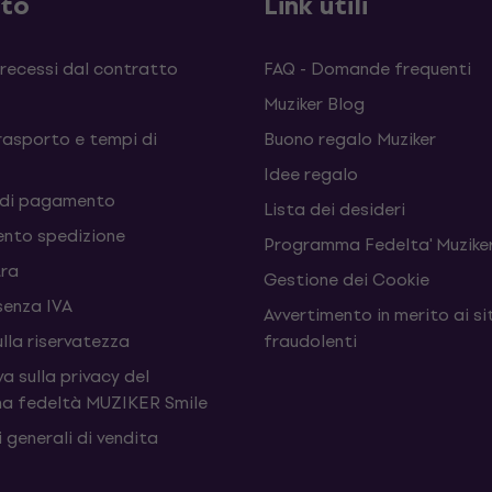
sto
Link utili
 recessi dal contratto
FAQ - Domande frequenti
Muziker Blog
rasporto e tempi di
Buono regalo Muziker
Idee regalo
 di pagamento
Lista dei desideri
nto spedizione
Programma Fedelta' Muziker
tra
Gestione dei Cookie
senza IVA
Avvertimento in merito ai si
ulla riservatezza
fraudolenti
a sulla privacy del
a fedeltà MUZIKER Smile
 generali di vendita