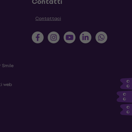
Contatti
Contattaci
 Smile
ti web