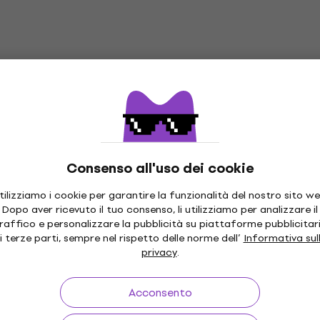
GIGRUG Tappeto per
RockBag RB22200B Tap
Come nuovo)
per Batteria (Come nuov
atteria
Tappeto per Batteria
 €
75,40 €
77 €
Disponibile
 Tappeto per
RockBag RB22201B Tap
per Batteria
atteria
Tappeto per Batteria
Consenso all'uso dei cookie
5
/5
92,80 €
tilizziamo i cookie per garantire la funzionalità del nostro sito we
sso il fornitore
Sulla strada
Dopo aver ricevuto il tuo consenso, li utilizziamo per analizzare il
raffico e personalizzare la pubblicità su piattaforme pubblicitar
A Tappeto per
Meinl Small Tappeto per
i terze parti, sempre nel rispetto delle norme dell’
Informativa sul
Batteria
privacy
.
atteria
Tappeto per Batteria
Acconsento
5
/5
107 €