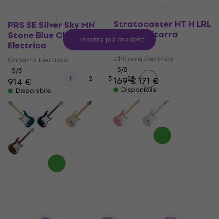
Fender Squier Sonic
Stratocaster HT H LRL
PRS SE Silver Sky MN
Black Chitarra
Stone Blue Chitarra
Mostra più prodotti
Elettrica
Elettrica
Chitarra Elettrica
Chitarra Elettrica
5
/5
5
/5
...
1
2
3
25
169 €
171 €
914 €
Disponibile
Disponibile