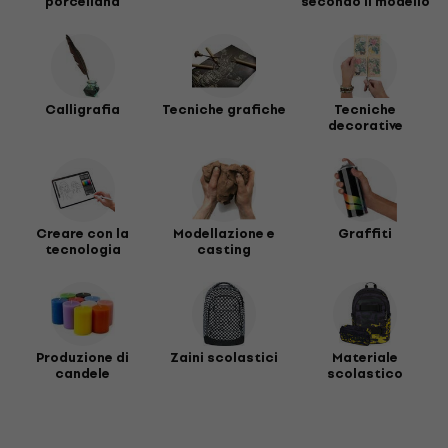
porcellana
secondo il modello
Calligrafia
Tecniche grafiche
Tecniche
decorative
Creare con la
Modellazione e
Graffiti
tecnologia
casting
Produzione di
Zaini scolastici
Materiale
candele
scolastico