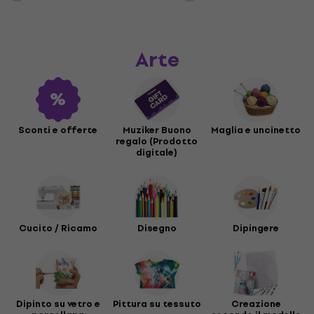
Arte
Sconti e offerte
Muziker Buono
Maglia e uncinetto
regalo (Prodotto
digitale)
Cucito / Ricamo
Disegno
Dipingere
Dipinto su vetro e
Pittura su tessuto
Creazione