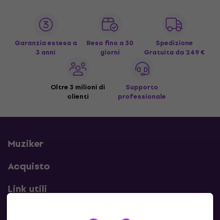
Garanzia estesa a
Reso fino a 30
Spedizione
3 anni
giorni
Gratuita
da 249 €
Oltre 3 milioni di
Supporto
clienti
professionale
Muziker
Acquisto
Link utili