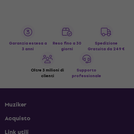
Garanzia estesa a
Reso fino a 30
Spedizione
3 anni
giorni
Gratuita
da 249 €
Oltre 3 milioni di
Supporto
clienti
professionale
Muziker
Acquisto
Link utili