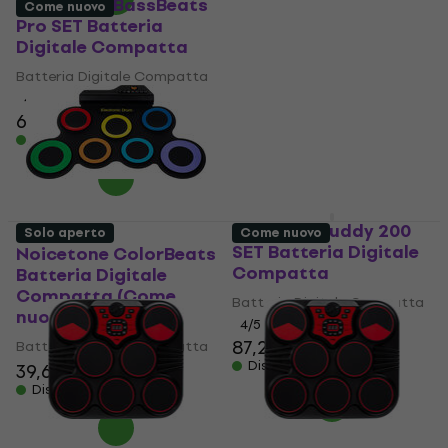
Noicetone BassBeats
Noicetone ColorBeats
Come nuovo
Pro SET Batteria
SET Batteria Digitale
Digitale Compatta
Compatta
Batteria Digitale Compatta
Batteria Digitale Compatta
4,6
/5
2,5
/5
68,20 €
48,20 €
Disponibile
Disponibile
NRG BeatBuddy 200
Solo aperto
Come nuovo
SET Batteria Digitale
Noicetone ColorBeats
Compatta
Batteria Digitale
Compatta (Come
Batteria Digitale Compatta
nuovo)
4
/5
87,20 €
Batteria Digitale Compatta
Disponibile
39,60 €
Disponibile