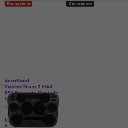
Promozione
Come nuovo
NRG BeatPro 350
NRG BeatPro 350
Batteria Digitale
Batteria Digitale
Compatta (Solo
Compatta (Come
aperto)
nuovo)
Batteria Digitale Compatta
Batteria Digitale Compatta
118 €
122 €
111 €
127,71 €
- 13 %
Disponibile
Disponibile
Come nuovo
AeroBand
NRG BeatBuddy 200
PocketDrum 2 MAX
Batteria Digitale
SET Batteria Digitale
Compatta (Come
Compatta
nuovo)
Batteria Digitale Compatta
Batteria Digitale Compatta
78,20 €
4,3
/5
184 €
204 €
Disponibile
- 10 %
Disponibile