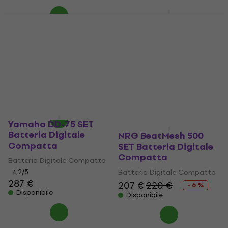
NRG BeatPro 350 SET
Promozione
Batteria Digitale
NRG BeatMesh 500
Compatta
Batteria Digitale
Compatta (Come
Batteria Digitale Compatta
nuovo)
4,8
/5
137 €
Batteria Digitale Compatta
Disponibile
187 €
Disponibile
Yamaha DD-75 SET
Batteria Digitale
NRG BeatMesh 500
Compatta
SET Batteria Digitale
Compatta
Batteria Digitale Compatta
4,2
/5
Batteria Digitale Compatta
287 €
207 €
220 €
- 6 %
Disponibile
Disponibile