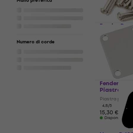
Mano preferita
Fender Pure
Pickup Moun
/ Viti
Numero di corde
Molle / Viti
4,4
/5
10,90 €
Disponibile
Fender 4-Bo
Piastra per
Piastra per ch
4,8
/5
15,30 €
Disponibile