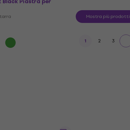
 Black Piastra per
itarra
Mostra più prodotti
2
3
1