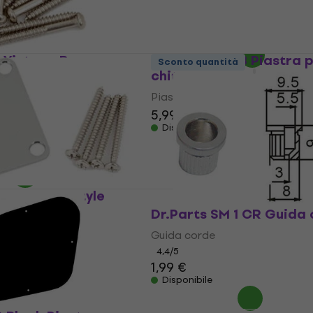
5,99 €
Disponibile
 Vintage Bass
Gotoh JCB-2 B Piastra p
Sconto quantità
ting Screws Molle
chitarra
Piastra per chitarra
5,99 €
Disponibile
lt Vintage-Style
 chitarra
Dr.Parts SM 1 CR Guida
itarra
Guida corde
4,4
/5
1,99 €
Disponibile