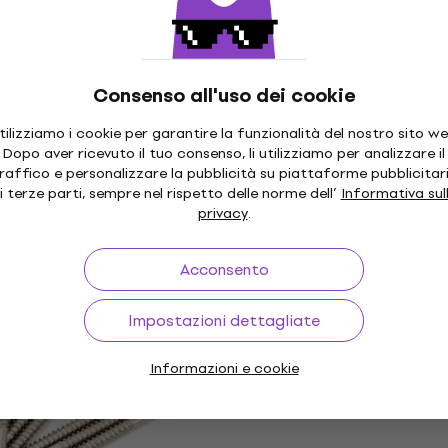
Piastra per chitarra
4,4
/5
21,90 €
Disponibile
Consenso all'uso dei cookie
 C Piastra per
Fender American Stand
Sconto quantità
tilizziamo i cookie per garantire la funzionalità del nostro sito we
Telecaster Guida corde
Dopo aver ricevuto il tuo consenso, li utilizziamo per analizzare il
raffico e personalizzare la pubblicità su piattaforme pubblicitar
itarra
Guida corde
i terze parti, sempre nel rispetto delle norme dell’
Informativa sul
4,8
/5
privacy
.
14,60 €
Disponibile
Acconsento
Impostazioni dettagliate
 Worn Molle / Viti
Gotoh RG15 Gold Guida
Informazioni e cookie
Guida corde
 €
4,8
/5
5,39 €
con codice
MUZMUZ-10