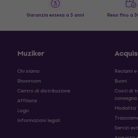
Garanzia estesa a 3 anni
Reso fino a 3
Muziker
Acqui
Chi siamo
Reclami e
Showroom
Buoni
Centro di distribuzione
Costi di t
consegna
Affiliate
Modalita'
Logo
Tracciame
Informazioni legali
Servizi ex
Acquisto 