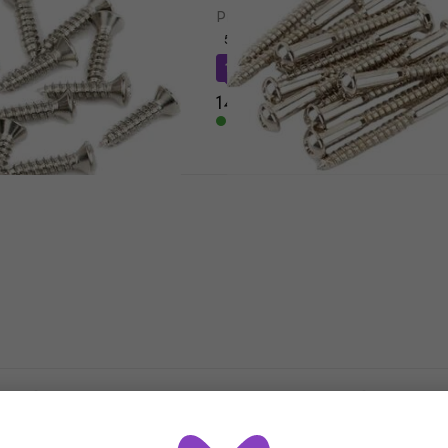
itarra
Piastra per chitarra
5
/5
13,41 €
con codice
MUZMUZ-10
14,90 €
Disponibile
Fender Vintage-Style
Stratocaster Molle / Viti
kguard/Vintage
er Screws Sheet
Molle / Viti
5
/5
8,89 €
Disponibile
.5 Black Guida
Fender Pure Vintage
Stratocaster Piastra pe
chitarra