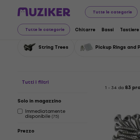
Strumenti musicali
Chitarre
Parti di ricambio per chi
Tutte le categorie
Hardware per chitarra
Chitarre
Bassi
Tastiere
Tutte le categorie
String Trees
Pickup Rings and 
Tutti i filtri
1 - 34 da
83 pr
Solo in magazzino
Immediatamente
disponibile
(
75
)
Prezzo