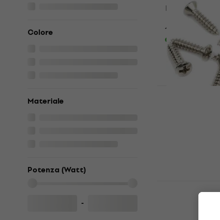
Piastra per ch
4,6
/5
1,69 €
Colore
Disponibile
Materiale
Fender Pic
Bridge Cov
Molle / Viti
Molle / Viti
4,8
/5
7,19 €
7,29 €
Potenza (Watt)
Disponibile
Gotoh TB47
corde
-
Guida corde