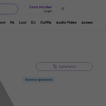
Idee regalo
FAQ
Muziker Blog
Zona Muziker
IT
Login
oni
PA
Luci
DJ
Cuffie
Audio Video
Accessori
Il preferito
Sconto quantità