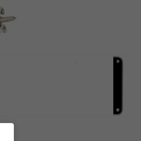
Guida corde
5
/5
8,70 €
Disponibile
Hosco P-104 White Piastra per
chitarra
Piastra per chitarra
4,6
/5
1,79 €
Disponibile
Fender Backplate
r
Stratocaster Piastra per
chitarra