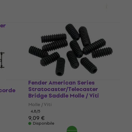
Disponibile
er
Dr.Parts SR 1 GD Guida corde
Guida corde
4,6
/5
1,99 €
Disponibile
Fender American Series
Stratocaster/Telecaster
 corde
Bridge Saddle Molle / Viti
Molle / Viti
4,8
/5
9,09 €
Disponibile