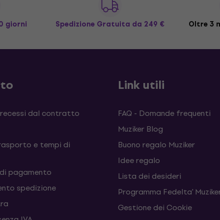
0 giorni
Spedizione Gratuita
da 249 €
Oltre 3 m
sto
Link utili
 recessi dal contratto
FAQ - Domande frequenti
Muziker Blog
rasporto e tempi di
Buono regalo Muziker
Idee regalo
 di pagamento
Lista dei desideri
nto spedizione
Programma Fedelta' Muziker
tra
Gestione dei Cookie
senza IVA