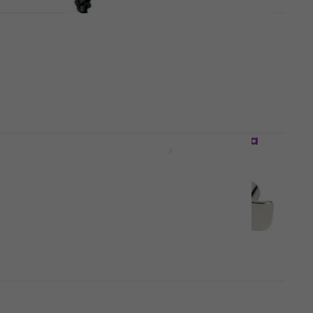
a
Gotoh RG15 Black Guida corde
Guida corde
4,8
/5
5,99 €
Disponibile
ard
Gotoh TB47.5 Chrome Guida
corde
Guida corde
4,9
/5
3,98 €
Disponibile
per
Fender Ultra String Guides
Guida corde