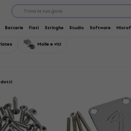
tarra
Hardware per chitarra
Batterie
Fiati
Stringhe
Studio
Software
Microf
Plates
Molle e viti
odotti