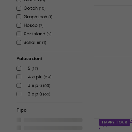
Gotoh NBS-
Gotoh
(
10
)
chitarra
Graphtech
(
1
)
Piastra per ch
Hosco
(
7
)
5
/5
Partsland
(
2
)
11,80 €
Schaller
(
1
)
Disponibile
Graphtech 
Valutazioni
corde
5
(
17
)
Guida corde
4 e più
(
64
)
5
/5
3 e più
(
65
)
14,90 €
2 e più
Disponibile
(
65
)
Tipo
Hosco P-104
HAPPY HOUR
chitarra