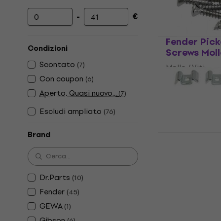
-
€
Prezzo minimo
Prezzo massimo
Fender Pic
Condizioni
Screws Molle
Scontato
(
7
)
Molle / Viti
Con coupon
(
6
)
4,9
/5
8,70 €
Aperto, Quasi nuovo...
(
7
)
Disponibile
Escludi ampliato
(
76
)
Brand
Dr.Parts SR
Guida corde
4,6
/5
1,49 €
Dr.Parts
(
10
)
Disponibile
Fender
(
45
)
GEWA
(
1
)
Gibson
(
6
)