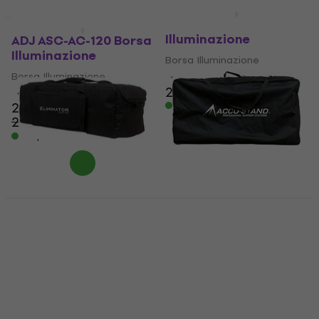
ADJ ASC-AC-63 Borsa
Illuminazione
ADJ ASC-AC-120 Borsa
Illuminazione
Borsa Illuminazione
Borsa Illuminazione
4,5
/5
27,30 €
4,7
/5
22,40 €
Disponibile
26,90 €
- 17 %
Disponibile
Eliminator Lighting F8
Accu-Stand PRO
Par Bag EP Borsa
EVENT TABLE II BAG
Illuminazione
Borsa Illuminazione
Borsa Illuminazione
Borsa Illuminazione
5
/5
5
/5
77,50 €
45,78 €
con codice
Disponibile
MUZMUZ-5