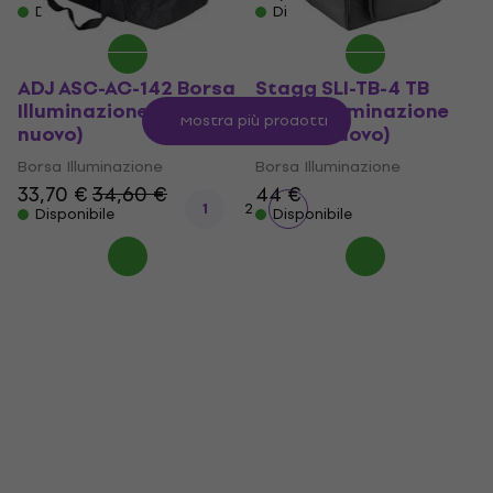
Disponibile
Disponibile
ADJ ASC-AC-142 Borsa
Stagg SLI-TB-4 TB
Illuminazione (Come
Borsa Illuminazione
Mostra più prodotti
nuovo)
(Come nuovo)
Borsa Illuminazione
Borsa Illuminazione
33,70 €
34,60 €
44 €
1
2
Disponibile
Disponibile