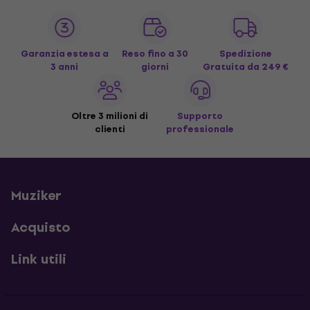
Garanzia estesa a
Reso fino a 30
Spedizione
3 anni
giorni
Gratuita
da 249 €
Oltre 3 milioni di
Supporto
clienti
professionale
Muziker
Acquisto
Link utili