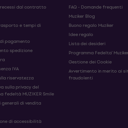
 recessi dal contratto
FAQ - Domande frequenti
Muziker Blog
rasporto e tempi di
Buono regalo Muziker
Idee regalo
 di pagamento
Lista dei desideri
nto spedizione
Programma Fedelta' Muziker
tra
Gestione dei Cookie
senza IVA
Avvertimento in merito ai si
ulla riservatezza
fraudolenti
a sulla privacy del
a fedeltà MUZIKER Smile
 generali di vendita
one di accessibilità