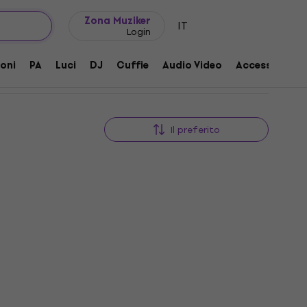
Idee regalo
FAQ
Muziker Blog
Zona Muziker
IT
Login
oni
PA
Luci
DJ
Cuffie
Audio Video
Accessori
Il preferito