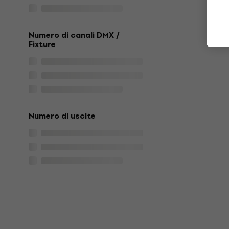
Numero di canali DMX /
Fixture
Numero di uscite