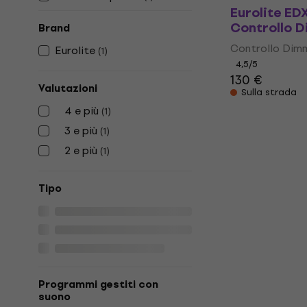
Eurolite E
Controllo 
Brand
Controllo Dim
Eurolite
(
1
)
4,5
/5
130 €
Valutazioni
Sulla strada
4 e più
(
1
)
3 e più
(
1
)
2 e più
(
1
)
Tipo
Programmi gestiti con
suono