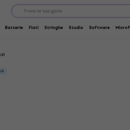
Controlli Dimmer
Batterie
Fiati
Stringhe
Studio
Software
Microf
tti
tà