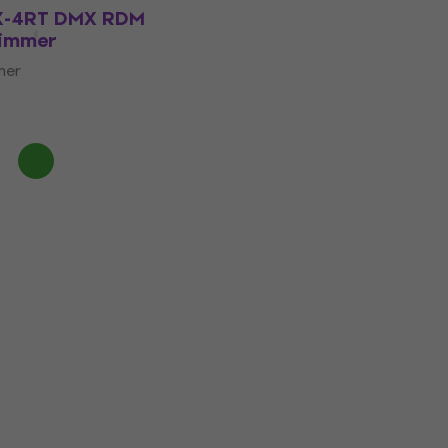
DX-4RT DMX RDM
Dimmer
mer