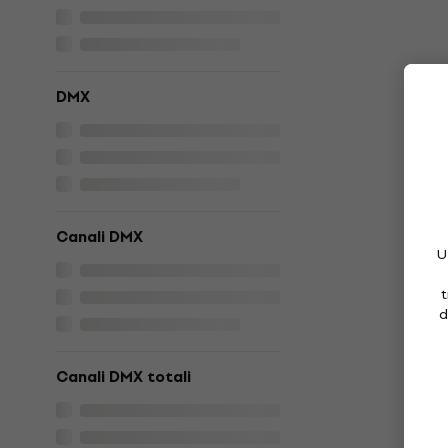
DMX
Canali DMX
U
t
d
Canali DMX totali