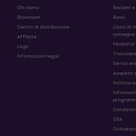
Chi siamo
Reclami e
Showroom
Buoni
Centro di distribuzione
Costi di t
consegna
Affiliate
Modalita'
Logo
Tracciame
Informazioni legali
Servizi ex
Acquisto 
Politica s
Informativ
programm
Condizioni
DSA
Dichiarazi