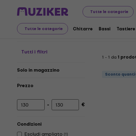
Strumenti musicali
Luci
Controlli e variatori di luce
Tutte le categorie
Controlli Dimmer
Chitarre
Bassi
Tastiere
Tutte le categorie
Tutti i filtri
1 - 1 da
1 prodo
Solo in magazzino
Sconto quanti
Prezzo
-
€
Prezzo minimo
Prezzo massimo
Condizioni
Escludi ampliato
(
1
)