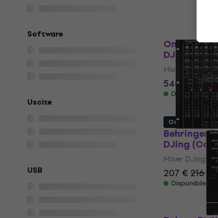
Come nuovo
Software
Omnitronic
DJing
Mixer DJing
545 €
690 €
Disponibile
Uscite
Come nuovo
Behringer 
DJing (Com
Mixer DJing
USB
207 €
216 €
Disponibile