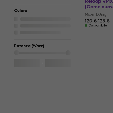
Reloop RMX-
(Come nuov
Colore
Mixer DJing
120 €
125 €
Disponibile
Potenza (Watt)
-