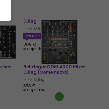
DJing
Omnitronic PM-444Pi Mixer
Come nuovo
DJing
Mixer DJing
198 €
con codice
MUZMUZ-5
209 €
Disponibile
Mixer
Behringer DDM 4000 Mixer
DJing (Come nuovo)
Mixer DJing
336 €
Disponibile