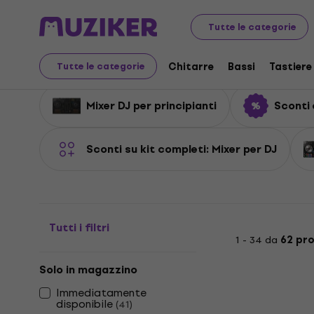
Strumenti musicali
DJ
Mixer per DJ
Tutte le categorie
Mixer per DJ
Chitarre
Bassi
Tastiere
Tutte le categorie
Mixer DJ per principianti
Sconti 
Sconti su kit completi: Mixer per DJ
Tutti i filtri
1 - 34 da
62 pr
Solo in magazzino
Immediatamente
disponibile
(
41
)