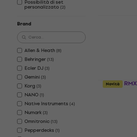
Possibilità di set
Disponibile
personalizzato
(
2
)
Numark Scr
Brand
Mixer DJing
5
/5
452 €
Disponibile
Allen & Heath
(
8
)
Behringer
(
13
)
Ecler DJ
(
3
)
Gemini
(
3
)
Reloop RMX-
Novità
Korg
(
3
)
Mixer DJing
NANO
(
1
)
4,6
/5
Native Instruments
(
4
)
130 €
con codi
Numark
(
3
)
150 €
Omnitronic
(
13
)
Disponibile
Pepperdecks
(
1
)