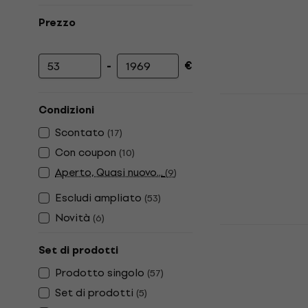
Prezzo
-
€
Prezzo minimo
Prezzo massimo
Behringer D
Condizioni
Mixer DJing
Scontato
(
17
)
4,6
/5
106 €
Con coupon
(
10
)
Disponibile
Aperto, Quasi nuovo...
(
9
)
Escludi ampliato
(
53
)
Novità
(
6
)
Behringer 
DJing
Set di prodotti
Mixer DJing
Prodotto singolo
(
57
)
4,7
/5
Set di prodotti
(
5
)
339 €
345 €