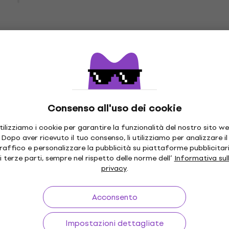
4,6
/5
238 €
Disponibile
O 4.0 F Mixer DJing
Numark M4 Mixer DJing
Mixer DJing
4,6
/5
Consenso all'uso dei cookie
164 €
codice
MUZMUZ-10
Disponibile
tilizziamo i cookie per garantire la funzionalità del nostro sito we
Dopo aver ricevuto il tuo consenso, li utilizziamo per analizzare il
raffico e personalizzare la pubblicità su piattaforme pubblicitar
i terze parti, sempre nel rispetto delle norme dell’
Informativa sul
e Mixer DJing
Ecler DJ Warm 2 Mixer D
privacy
.
Mixer DJing
5
/5
codice
MUZMUZ-5
Acconsento
684 €
Disponibile
Impostazioni dettagliate