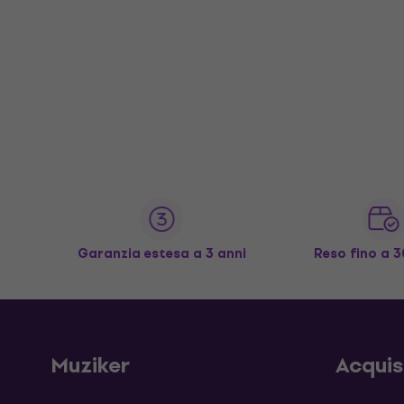
Garanzia estesa a 3 anni
Reso fino a 3
Muziker
Acqui