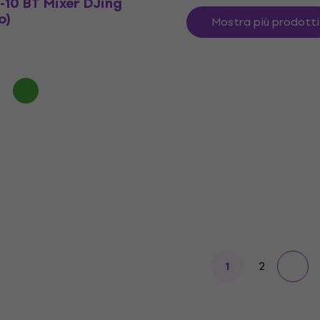
10 BT Mixer DJing
o)
Mostra più prodotti
2
1