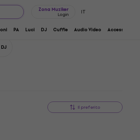
Idee regalo
FAQ
Muziker Blog
Zona Muziker
IT
Login
oni
PA
Luci
DJ
Cuffie
Audio Video
Accessori
 DJ
Il preferito
HAPPY HOUR