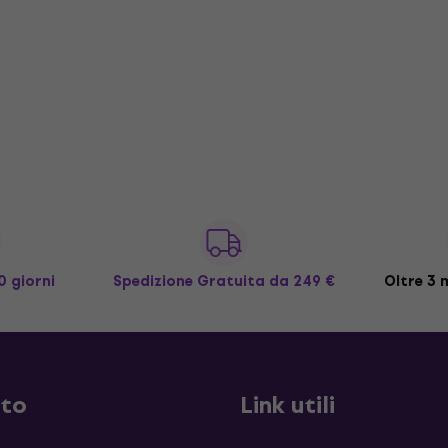
0 giorni
Spedizione Gratuita
da 249 €
Oltre 3 m
sto
Link utili