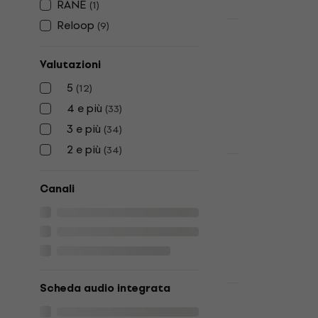
RANE
(
1
)
Reloop
(
9
)
Novità
Omnitronic
DJing
Valutazioni
Mixer DJing
5
(
12
)
181 €
186 €
4 e più
(
33
)
Disponibile
3 e più
(
34
)
2 e più
(
34
)
Novità
Omnitronic
Canali
DJing
Mixer DJing
145 €
Disponibile
Scheda audio integrata
Omnitronic