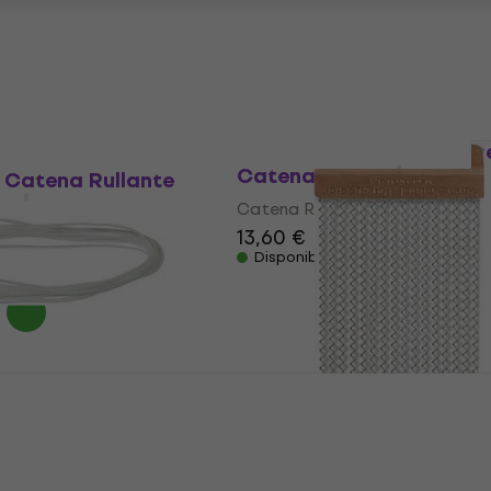
Catena Rullante
40 €
5
/5
32 €
34,56 €
Disponibile
Pearl SNC-50OR/4 Snar
Catena Rullante
 Catena Rullante
Catena Rullante
te
13,60 €
Disponibile
Catena Rullante
PureSound P1416 Custo
Catena Rullante
te
Catena Rullante
4,7
/5