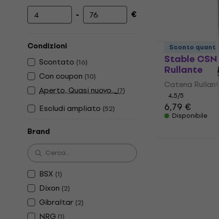
-
€
Prezzo minimo
Prezzo massimo
Condizioni
Sconto quanti
Stable CSN
Scontato
(
16
)
Rullante
Con coupon
(
10
)
Catena Rullan
Aperto, Quasi nuovo...
(
7
)
4,5
/5
6,79 €
Escludi ampliato
(
52
)
Disponibile
Brand
Stable CSN
Rullante
BSX
(
1
)
Catena Rullan
Dixon
(
2
)
4,5
/5
Gibraltar
4,99 €
(
2
)
Disponibile
NRG
(
1
)