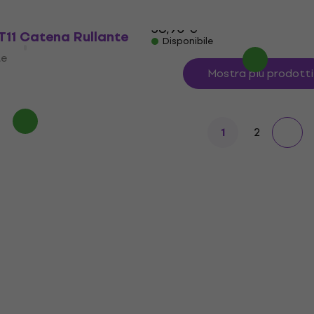
29 €
con codice
MUZMUZ-25
38,90 €
11 Catena Rullante
Disponibile
te
Mostra più prodotti
2
1