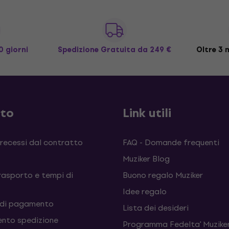
0 giorni
Spedizione Gratuita
da 249 €
Oltre 3 m
sto
Link utili
 recessi dal contratto
FAQ - Domande frequenti
Muziker Blog
rasporto e tempi di
Buono regalo Muziker
Idee regalo
 di pagamento
Lista dei desideri
nto spedizione
Programma Fedelta' Muziker