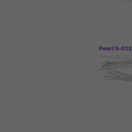
4,7
/5
49,40 €
50,
Disponibile
Pearl S-022
Catena Rullan
5
/5
31 €
Disponibile
BSX 805191 
Catena Rullan
7,39 €
Disponibile