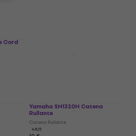
44 €
con codice
MUZMUZ-25
61,90 €
Disponibile
e Cord
Yamaha SN1420H Catena
Rullante
Catena Rullante
4,8
/5
18,80 €
21,30 €
- 12 %
Disponibile
m
Yamaha SN1320H Catena
Rullante
Catena Rullante
4,8
/5