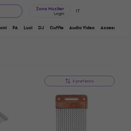
Idee regalo
FAQ
Muziker Blog
Zona Muziker
IT
Login
oni
PA
Luci
DJ
Cuffie
Audio Video
Accessori
Il preferito