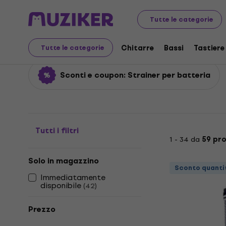
Strumenti musicali
Batterie
Pezzi di ricambio per per
Tutte le categorie
Strainer per batteria
Chitarre
Bassi
Tastiere
Tutte le categorie
Sconti e coupon: Strainer per batteria
Tutti i filtri
1 - 34 da
59 pr
Solo in magazzino
Sconto quanti
Immediatamente
disponibile
(
42
)
Prezzo