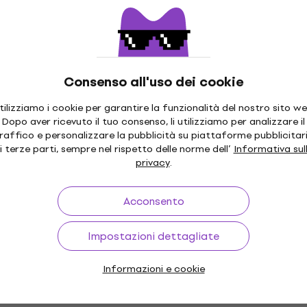
Rullante
te
Catena Rullante
5
/5
22,20 €
Disponibile
Consenso all'uso dei cookie
tilizziamo i cookie per garantire la funzionalità del nostro sito we
Dopo aver ricevuto il tuo consenso, li utilizziamo per analizzare il
HAPPY HOUR
raffico e personalizzare la pubblicità su piattaforme pubblicitar
 CPB1424 Custom
PureSound CPS1424 Cu
i terze parti, sempre nel rispetto delle norme dell’
Informativa sul
atena Rullante
Pro Steel Catena Rullan
privacy
.
te
Catena Rullante
4,7
/5
Acconsento
35 €
Disponibile
Impostazioni dettagliate
S1330 Super
Informazioni e cookie
lante
PureSound CPB1420 Cu
Pro Brass Catena Rullan
te