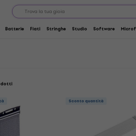
cussioni
Strainer per batteria
Batterie
Fiati
Stringhe
Studio
Software
Microf
odotti
tà
Sconto quantità