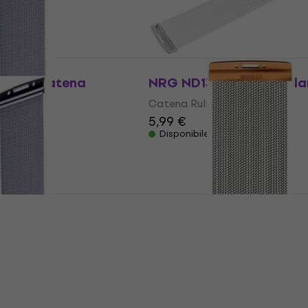
tà
-1420 Catena
NRG ND131 Catena Rulla
Catena Rullante
te
5,99 €
Disponibile
PureSound S1430 Super
Catena Rullante
-1320 Catena
Catena Rullante
4,7
/5
te
39 €
Disponibile