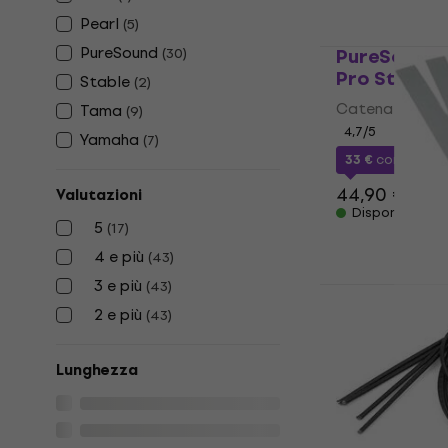
Pearl
(
5
)
PureSound
PureSound
(
30
)
Pro Steel C
Stable
(
2
)
Catena Rullan
Tama
(
9
)
4,7
/5
Yamaha
(
7
)
33 €
con codic
44,90 €
Valutazioni
Disponibile
5
(
17
)
4 e più
(
43
)
3 e più
(
43
)
Pearl SPS-
Rullante
2 e più
(
43
)
Catena Rullan
Lunghezza
4,7
/5
5,99 €
6,99 
Disponibile