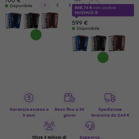
700 €
...
1
2
3
5
Disponibile
568,76 €
con codice
MUZMUZ-5
599 €
Disponibile
Garanzia estesa a
Reso fino a 30
Spedizione
3 anni
giorni
Gratuita
da 249 €
Oltre 3 milioni di
Supporto