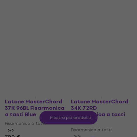
Latone MasterChord
Levy's Accordion
34K 72B Fisarmonica
Accessori Spartiti
a tasti Black
3,7
/5
Fisarmonica a tasti
38,70 €
39,50 €
Disponibile
5
/5
601 €
609 €
Disponibile
Latone MasterChord
Latone MasterChord
37K 96BL Fisarmonica
34K 72RD
a tasti Blue
Fisarmonica a tasti
Mostra più prodotti
Red
Fisarmonica a tasti
Fisarmonica a tasti
5
/5
5
/5