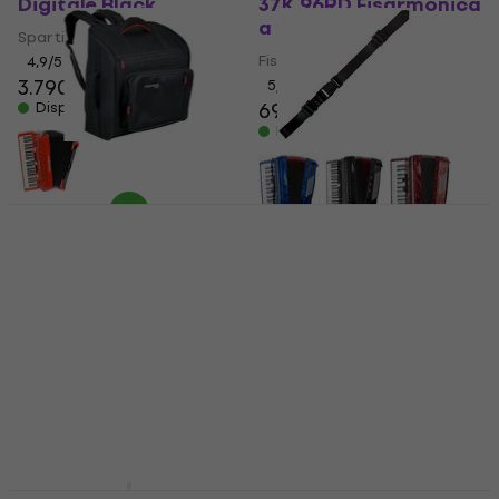
Digitale Black
37K 96RD Fisarmonica
a tasti Red
Spartito Digitale
Fisarmonica a tasti
4,9
/5
3.790 €
5
/5
699 €
Disponibile
Disponibile
GEWA 258130 SPS-120
GEWA 766080
Bass Borsa Spartiti
Accessori Spartiti
Borsa Spartiti
4,3
/5
19,90 €
20,30 €
5
/5
Disponibile
146,84 €
con codice
MUZMUZ-20
189 €
Disponibile