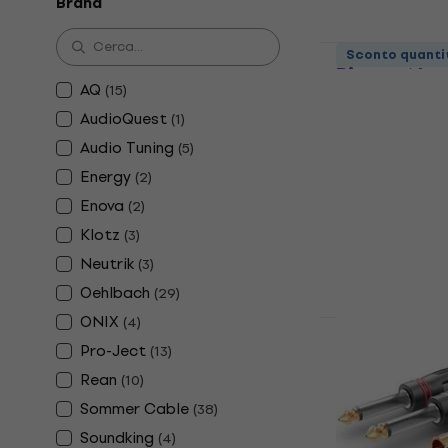
Brand
AQ Premium
Sconto quanti
Bianco-Nero
AQ
(
15
)
e il trasmet
AudioQuest
(
1
)
Ricevitore audi
Audio Tuning
(
5
)
4,8
/5
9,19 €
9,79 €
Energy
(
2
)
Disponibile
Enova
(
2
)
Klotz
(
3
)
Neutrik
(
3
)
Oehlbach
(
29
)
ONIX
(
4
)
Pro-Ject
(
13
)
2 varianti
AQ Premium
Rean
(
10
)
Cinch Male
Sommer Cable
(
38
)
Cavo audio Hi-
Soundking
(
4
)