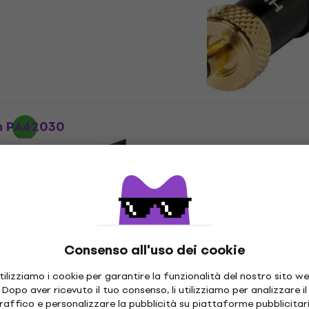
5
/5
16,40 €
17,90 €
re / adattatore
Disponibile
Sommer Cable Hicon HI-
SCREW-M Hi-Fi Connetto
m PA42030
adattatore
e
Hi-Fi Connettore / adattatore
5
/5
5,30 €
Disponibile
Consenso all'uso dei cookie
tilizziamo i cookie per garantire la funzionalità del nostro sito we
Dopo aver ricevuto il tuo consenso, li utilizziamo per analizzare il
raffico e personalizzare la pubblicità su piattaforme pubblicitar
2 varianti