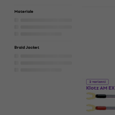
2 varianti
Materiale
Energy ECS
Cavo audio Hi-
5
/5
36,42 €
con co
39 €
Braid Jacket
Disponibile
2 varianti
Klotz AM E
Ricevitore audi
4,5
/5
13,90 €
Disponibile