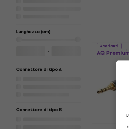
adattatore
Hi-Fi Connetto
5
/5
4,89 €
Disponibile
Lunghezza (cm)
3 varianti
-
AQ Premiu
Hi-Fi AUX Cabl
4,9
/5
Connettore di tipo A
11,40 €
Disponibile
Connettore di tipo B
U
t
3 varianti