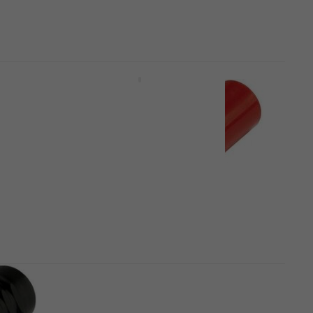
5
/5
8,69 €
Disponibile
no E 5P
3 varianti
nt Cavo
AQ Premium PA40007
Hi-Fi AUX Cable
5
/5
6,29 €
Disponibile
Sommer Cable Hicon HI-BM01-
RED Hi-Fi Connettore /
slink
adattatore