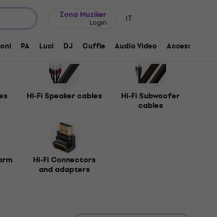
Idee regalo
FAQ
Muziker Blog
Zona Muziker
IT
Login
oni
PA
Luci
DJ
Cuffie
Audio Video
Accessori
les
Hi-Fi Speaker cables
Hi-Fi Subwoofer
cables
earm
Hi-Fi Connectors
and adapters