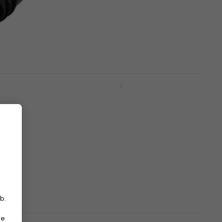
Hi-Fi Connettore / adattatore
5
/5
3,85 €
con codice
MUZMUZ-5
4,10 €
Disponibile
J35S-
AQ Premium PC67018 1,8 m
re /
Bianco-Nero Cavo USB Hi-Fi
Cavo USB Hi-Fi
5
/5
10,88 €
con codice
MUZMUZ-30
15,90 €
Disponibile
b.
Pro-Ject Connect It LS E Flex 3
ie