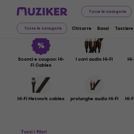
Audio Video Tech
Hi-Fi
Hi-Fi Cables
Tutte le categorie
Hi-Fi Cables
Chitarre
Bassi
Tastiere
Tutte le categorie
Sconti e coupon: Hi-
I cavi audio Hi-Fi
Hi
Fi Cables
Hi-Fi Network cables
prolunghe audio Hi-Fi
Hi-
Tutti i filtri