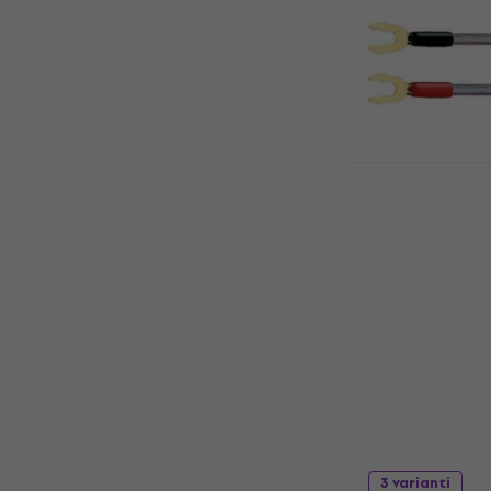
Oehlbach JU
10cm 10 cm
Hi-Fi Speak
Cavo Hi-Fi Spe
5
/5
36,20 €
Disponibile
3 varianti