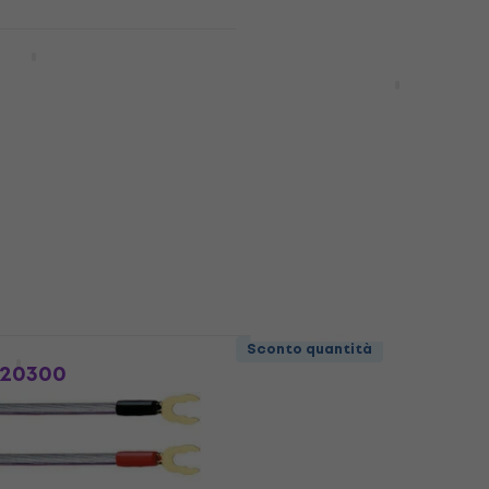
HAPPY HOUR
A5 RCA Cinch Male
3 varianti
Pro-Ject Connect it Line
Fi
0,41m RCA Cinch Male
Cavo audio Hi-Fi
dice
MUZMUZ-5
5
/5
30,30 €
34,90 €
Disponibile
Sconto quantità
X20300
Sommer Cable Hicon HI
RED Hi-Fi Connettore /
o e il trasmettitore
adattatore
Hi-Fi Connettore / adattatore
5
/5