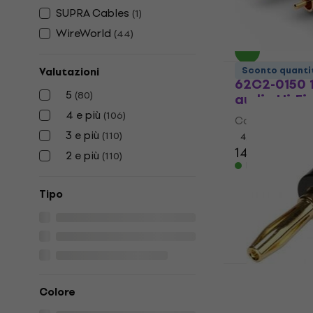
4,8
/5
SUPRA Cables
(
1
)
14,20 €
WireWorld
Disponibile
(
44
)
Sommer Cab
Sconto quanti
Valutazioni
62C2-0150 
5
(
80
)
audio Hi-Fi
4 e più
(
106
)
Cavo audio Hi-
3 e più
(
110
)
4,7
/5
14,70 €
14,9
2 e più
(
110
)
Disponibile
Tipo
Sommer Cab
Colore
BLK Hi-Fi C