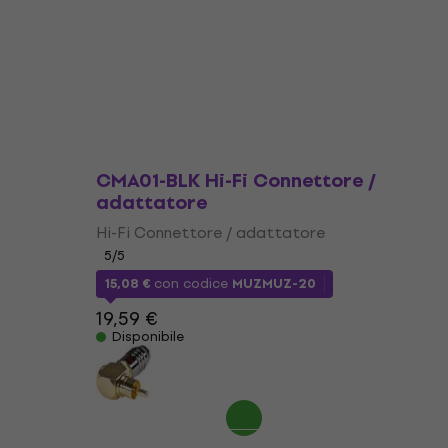
Disponibile
Sommer Cable Hicon HI-
CMA01-BLK Hi-Fi Connettore /
adattatore
e
Hi-Fi Connettore / adattatore
5
/5
15,08 €
con codice
MUZMUZ-20
19,59 €
Disponibile