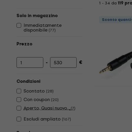
1 - 34 da
119 pr
Solo in magazzino
Sconto quanti
Immediatamente
disponibile
(
77
)
Prezzo
-
€
Prezzo minimo
Prezzo massimo
Condizioni
Scontato
(
28
)
Soundking 
Con coupon
(
20
)
Cavo audio 
Aperto, Quasi nuovo...
(
7
)
Cavo audio Hi-
Escludi ampliato
(
167
)
4,7
/5
6,99 €
Disponibile