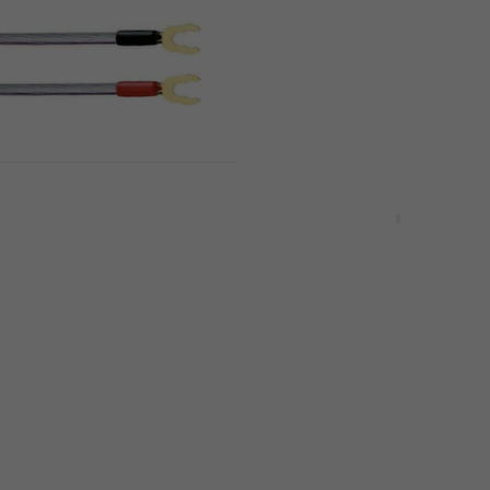
6,69 €
7,99 €
- 16 %
Disponibile
MP! LS-Bridges 4 x
 Nero-Rosso Cavo
Enova RJ18FN-C5F Hi-Fi
er
Connettore / adattator
aker
Hi-Fi Connettore / adattatore
5
/5
9,49 €
Disponibile