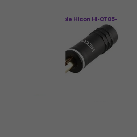
HAPPY HOUR
Sommer Cable Hicon HI-CT05-
BLK Hi-Fi Connettore /
 E
adattatore
Hi-Fi Connettore / adattatore
5
/5
6,69 €
7,99 €
- 16 %
Disponibile
-CT05-
Sommer Cable Hicon HI-BM13-
WHT Hi-Fi Connettore /
adattatore
Hi-Fi Connettore / adattatore
9,09 €