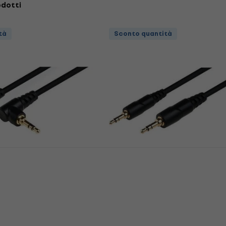
odotti
tà
Sconto quantità
Sconto quantità
BJJ221 3 m Nero
Soundking BJJ220 3 m 
Hi-Fi
Cavo audio Hi-Fi
Fi
Cavo audio Hi-Fi
4,7
/5
6,38 €
con codice
MUZMUZ-10