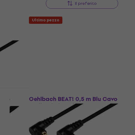
Il preferito
Ultimo pezzo
Sconto quantità
Nero
Oehlbach BEAT! 0,5 m Blu Cavo
audio Hi-Fi
Cavo audio Hi-Fi
5
/5
29,10 €
35,80 €
- 19 %