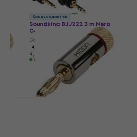
Disponibile
Sconto quantità
ero
Soundking BJJ222 3 m Nero
Cavo audio Hi-Fi
Cavo audio Hi-Fi
4,7
/5
4,79 €
Disponibile
-BM06-
Sommer Cable Hicon HI-BM06-
RED Hi-Fi Connettore /
adattatore
Hi-Fi Connettore / adattatore