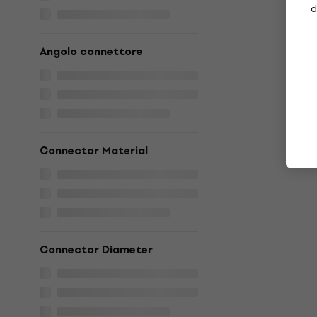
Sommer Cab
d
0300
Hi-Fi AUX Cabl
Angolo connettore
5
/5
9,60 €
con cod
11,30 €
Disponibile
Enova EC-H1
Connector Material
Cavo video
Hi-Fi Cavo vid
5
/5
11,70 €
11,90
Disponibile
Connector Diameter