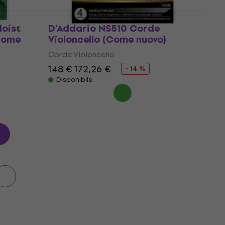
loist
D'Addario NS510 Corde
(Come
Violoncello (Come nuovo)
Corde Violoncello
148 €
172,26 €
- 14 %
Disponibile