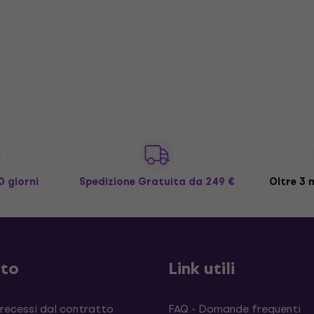
0 giorni
Spedizione Gratuita
da 249 €
Oltre 3 m
sto
Link utili
 recessi dal contratto
FAQ - Domande frequenti