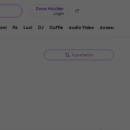
Idee regalo
FAQ
Muziker Blog
Zona Muziker
IT
Login
oni
PA
Luci
DJ
Cuffie
Audio Video
Accessori
Il preferito