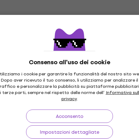
236 €
ice
MUZMUZ-5
Disponibile
KS510 4/4M Corde
Pirastro CHROMCOR A-
4/4 Corde Violoncello
llo
Corde Violoncello
4,8
/5
odice
MUZMUZ-25
176 €
Consenso all'uso dei cookie
Disponibile
tilizziamo i cookie per garantire la funzionalità del nostro sito we
Dopo aver ricevuto il tuo consenso, li utilizziamo per analizzare il
raffico e personalizzare la pubblicità su piattaforme pubblicitar
1010 1/4M Corde
D'Addario J1010 1/2M C
i terze parti, sempre nel rispetto delle norme dell’
Informativa sul
Violoncello
privacy
.
llo
Corde Violoncello
Acconsento
dice
MUZMUZ-30
76,23 €
con codice
MUZMUZ-30
112 €
Impostazioni dettagliate
Disponibile