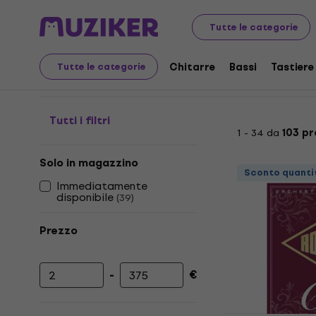
Strumenti musicali
Archi
Accessori per violoncelli
Co
Tutte le categorie
Corde per violoncelli
Chitarre
Bassi
Tastiere
Tutte le categorie
Tutti i filtri
1 - 34 da
103 pr
Solo in magazzino
Sconto quanti
Immediatamente
disponibile
(
39
)
Prezzo
-
€
Prezzo minimo
Prezzo massimo