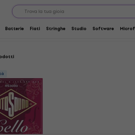
rde per violoncelli
Batterie
Fiati
Stringhe
Studio
Software
Microf
odotti
tà