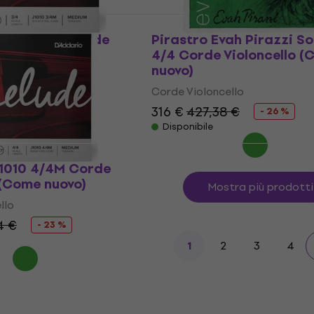
J1010 3/4M Corde
Pirastro Evah Pirazzi So
 (Come nuovo)
4/4 Corde Violoncello 
nuovo)
llo
Corde Violoncello
€
- 33 %
316 €
427,38 €
- 26 %
Disponibile
J1010 4/4M Corde
 (Come nuovo)
Mostra più prodotti
llo
4 €
- 23 %
2
3
4
1