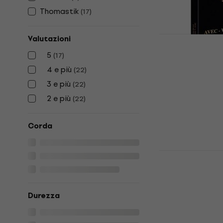
Thomastik
(
17
)
Valutazioni
Savarez Cor
5
(
17
)
Corde Violo
4 e più
(
22
)
Corde Violonce
3 e più
(
22
)
189 €
2 e più
(
22
)
Disponibile
Corda
Thomastik S
4/4 Medium
Violoncello
Corde Violonce
Durezza
4,9
/5
147 €
con codi