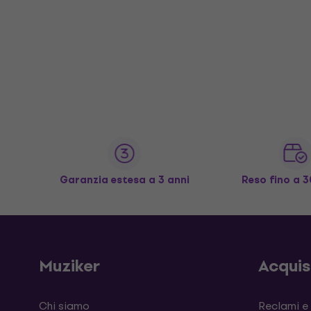
Garanzia estesa a 3 anni
Reso fino a 3
Muziker
Acqui
Chi siamo
Reclami e