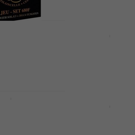
26,69 €
Disponibile
Sconto quantità
elli Solea 680F
Thomastik Superflexible
ncello
Cello 4/4 Medium 4/4 C
Violoncello
llo
Corde Violoncello
5
/5
120 €
con codice
MUZMUZ-5
128,32 €
Disponibile
pirocore S31 Cello
Promozione
 4/4 Corde
Thomastik Alphayue AL
Cello 1/2 Medium A-D-G-
Corde Violoncello
llo
Corde Violoncello
5
/5
ce
MUZMUZ-5