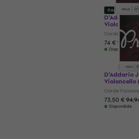
Come nuovo
D'Addario 
Violoncello
Corde Violonce
74 €
110,88 
Disponibile
D'Addario 
Violoncello
Corde Violonce
73,50 €
94,9
Disponibile