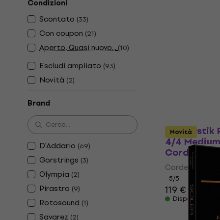
Condizioni
Rotosound
Scontato
(
33
)
Violoncello
Con coupon
(
21
)
Corde Violonce
Aperto, Quasi nuovo...
(
10
)
4,5
/5
27,90 €
Escludi ampliato
(
93
)
Disponibile
Novità
(
2
)
Brand
Thomastik P
Novità
4/4 Medium
D'Addario
(
69
)
Corde Violo
Gorstrings
(
3
)
Corde Violonce
Olympia
(
2
)
5
/5
Pirastro
119 €
(
9
)
Disponibile
Rotosound
(
1
)
Savarez
(
2
)