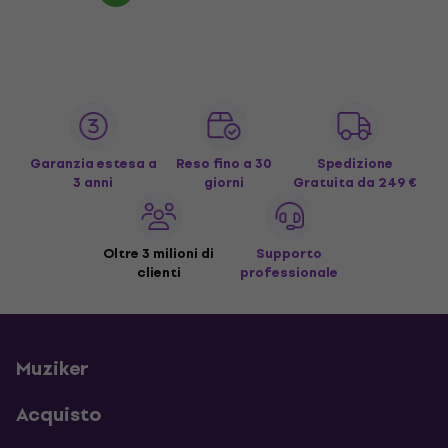
Garanzia estesa a
Reso fino a 30
Spedizione
3 anni
giorni
Gratuita
da 249 €
Oltre 3 milioni di
Supporto
clienti
professionale
Muziker
Acquisto