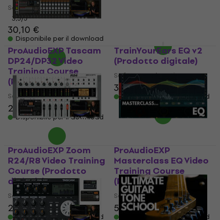
Software educativo
5
/5
25,50 €
3,5
/5
Disponibile per il download
30,10 €
Disponibile per il download
ProAudioEXP Tascam
TrainYourEars EQ v2
DP24/DP32 Video
(Prodotto digitale)
Training Course
Software educativo
(Prodotto digitale)
39 €
40 €
Software educativo
Disponibile per il download
25,20 €
Disponibile per il download
ProAudioEXP Zoom
ProAudioEXP
R24/R8 Video Training
Masterclass EQ Video
Course (Prodotto
Training Course
digitale)
(Prodotto digitale)
Software educativo
Software educativo
26,50 €
57,90 €
Disponibile per il download
Disponibile per il download