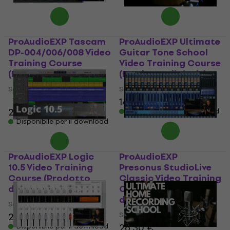
ProAudioEXP Tascam
ProAudioEXP Ultimate
DP-004/006/008 Video
Guitar Tone School
Training Course
Video Training Course
(Prodotto digitale)
(Prodotto digitale)
Software educativo
Software educativo
164 €
166 €
1
/5
26,30 €
Disponibile per il download
Disponibile per il download
ProAudioEXP Logic
ProAudioEXP
10.5 Video Training
Presonus StudioLive
Course (Prodotto
Classic Video Training
digitale)
Course (Prodotto
digitale)
Software educativo
Software educativo
26,30 €
26,30 €
Disponibile per il download