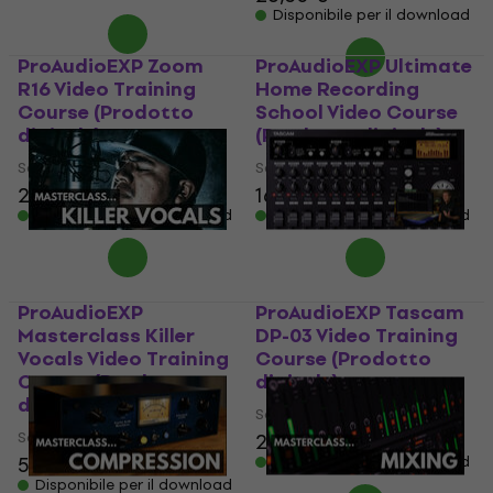
Disponibile per il download
ProAudioEXP Zoom
ProAudioEXP Ultimate
R16 Video Training
Home Recording
Course (Prodotto
School Video Course
digitale)
(Prodotto digitale)
Software educativo
Software educativo
26,30 €
164 €
166 €
Disponibile per il download
Disponibile per il download
ProAudioEXP
ProAudioEXP Tascam
Masterclass Killer
DP-03 Video Training
Vocals Video Training
Course (Prodotto
Course (Prodotto
digitale)
digitale)
Software educativo
Software educativo
26,30 €
57,90 €
Disponibile per il download
Disponibile per il download