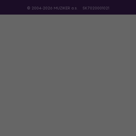
© 2004-2026 MUZIKER a.s.
SK7020001021