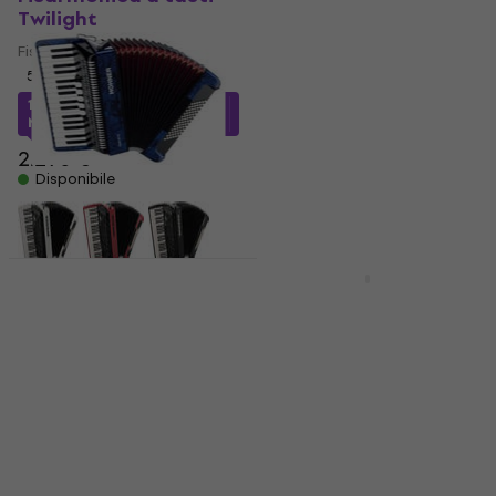
Twilight
Fisarmonica a tasti
Fisarmonica a tasti
2,8
/5
2.390 €
5
/5
Disponibile
1.925 €
con codice
MUZMUZ-15
2.290 €
Disponibile
Hohner Bravo III 72
Fisarmonica a tasti
Latone Signature
Dark Blue
Woodline 37/96
Limited Edition
Fisarmonica a tasti
Fisarmonica a tasti
1.665,19 €
con codice
Wood
MUZMUZ-5
Fisarmonica a tasti
1.789 €
1.019 €
1.139 €
- 11 %
Disponibile
Disponibile