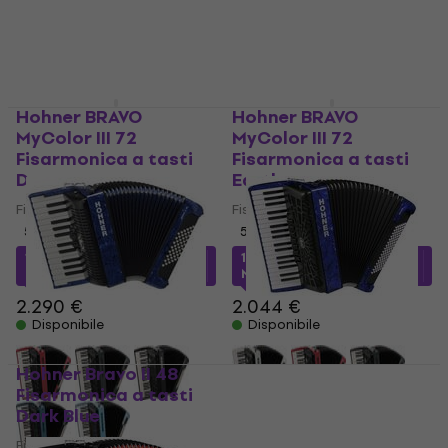
Hohner BRAVO
Hohner BRAVO
MyColor III 72
MyColor III 72
Fisarmonica a tasti
Fisarmonica a tasti
Day
Earth
Fisarmonica a tasti
Fisarmonica a tasti
5
/5
5
/5
1.861,21 €
con codice
1.899 €
con codice
MUZMUZ-15
MUZMUZ-5
2.290 €
2.044 €
Disponibile
Disponibile
Hohner Bravo II 48
Hohner Bravo III 96
Fisarmonica a tasti
Fisarmonica a tasti
Dark Blue
Dark Blue
Fisarmonica a tasti
Fisarmonica a tasti