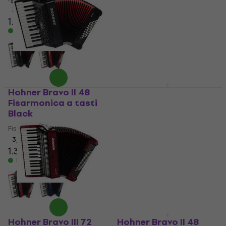
3
/5
3,8
/5
1.299 €
2.099 €
Disponibile
Disponibile
Hohner Bravo II 48
Hohner SX Child
Fisarmonica a tasti
Accordion with
Black
Gigbag Fisarmonica a
tasti
Fisarmonica a tasti
Fisarmonica a tasti
3
/5
1.339 €
1.369 €
729 €
Disponibile
Disponibile
Hohner Bravo III 72
Hohner Bravo II 48