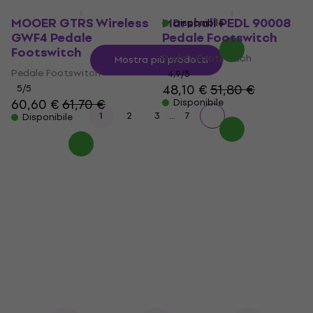
136 €
146 €
- 7 %
MOOER GTRS Wireless
Marshall PEDL 90008
Disponibile
GWF4 Pedale
Pedale Footswitch
Footswitch
Pedale Footswitch
Mostra più prodotti
Pedale Footswitch
4,9
/5
48,10 €
51,80 €
5
/5
60,60 €
61,70 €
Disponibile
...
1
2
3
7
Disponibile