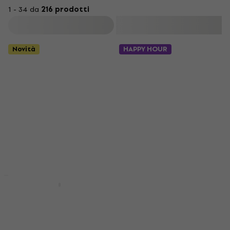
1 - 34 da
216 prodotti
Filtra
Novità
HAPPY HOUR
Positive Grid Reactor
Soundking AL 201 W
Control Pedale
Pedale Footswitch
Footswitch
Pedale Footswitch
Pedale Footswitch
4,2
/5