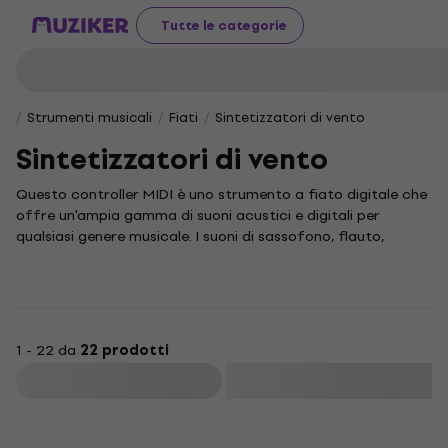
Tutte le categorie
Strumenti musicali
Fiati
Sintetizzatori di vento
Sintetizzatori di vento
Questo controller MIDI è uno strumento a fiato digitale che
offre un'ampia gamma di suoni acustici e digitali per
qualsiasi genere musicale. I suoni di sassofono, flauto,
clarinetto e tromba sono inclusi come standard, con
l'aggiunta anche del suono degli strumenti a corda.
1 - 22 da
22 prodotti
Filtra