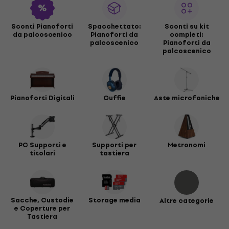
Sconti Pianoforti
Spacchettato:
Sconti su kit
da palcoscenico
Pianoforti da
completi:
palcoscenico
Pianoforti da
palcoscenico
Pianoforti Digitali
Cuffie
Aste microfoniche
PC Supporti e
Supporti per
Metronomi
titolari
tastiera
Sacche, Custodie
Storage media
Altre categorie
e Coperture per
Tastiera