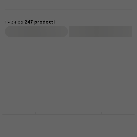
1 - 34 da
247 prodotti
Filtra
Roland FP 30X BK
Roland FP 30X WH
Piano da Palco Black
Piano da Palco White
Piano da Palco
Piano da Palco