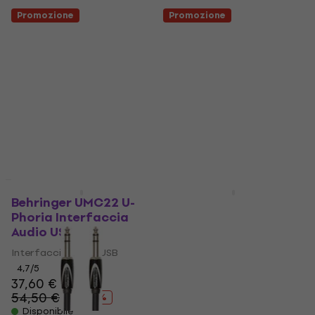
Promozione
Promozione
Promozione
Promozione
Behringer UMC22 U-
Behringer DI 20 ULTRA-
Phoria Interfaccia
DI DI-Box
Audio USB
DI-Box
Interfaccia Audio USB
4,5
/5
21,50 €
4,7
/5
29,40 €
37,60 €
- 27 %
54,50 €
Disponibile
- 31 %
Disponibile