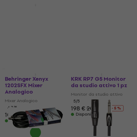
Promozione
Promozione
Neutrik NP2RX-B Jack
Roland RCC-10-2814 3
6,3 mm
m Cavo audio
Jack 6,3 mm
Cavo audio
4,9
/5
4,9
/5
6,19 €
7,39 €
17,80 €
24 €
- 16 %
- 26 %
Disponibile
Disponibile
Promozione
Promozione
Behringer Xenyx
KRK RP7 G5 Monitor
1202SFX Mixer
da studio attivo 1 pz
Analogico
Monitor da studio attivo
Mixer Analogico
5
/5
198 €
209 €
4,7
/5
- 5 %
109 €
145 €
Disponibile
- 25 %
Disponibile