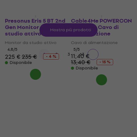
Presonus Eris 5 BT 2nd
Cable4Me POWERCON
Gen Monitor da
IN 2M 2 m Cavo di
Mostra più prodotti
studio attivo 2 pz
alimentazione
Monitor da studio attivo
Cavo di alimentazione
4,8
/5
5
/5
...
1
2
3
63
11,40 €
225 €
235 €
- 4 %
13,40 €
- 15 %
Disponibile
Disponibile