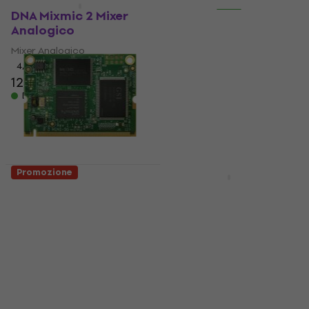
HAPPY HOUR
Promozione
DNA Mixmic 2 Mixer
Roland RCC-10-2R2R 3
Analogico
m Cavo audio
Mixer Analogico
Cavo audio
4,5
/5
4,9
/5
120 €
129 €
18,40 €
24 €
- 7 %
- 23 %
Disponibile
Disponibile
Promozione
Promozione
Behringer AOIP-WSG
IK Multimedia iLoud
Modulo di espansione
Micro Monitor
per miscelatori
Monitor da studio
attivo 2 pz
Modulo di espansione per
miscelatori
Monitor da studio attivo
4
/5
4,7
/5
177 €
230 €
283 €
331 €
- 23 %
- 15 %
Disponibile
Disponibile