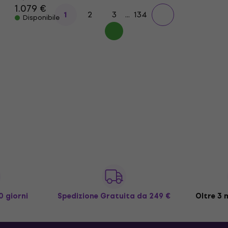
1.079 €
2
3
...
134
1
Disponibile
0 giorni
Spedizione Gratuita
da 249 €
Oltre 3 m