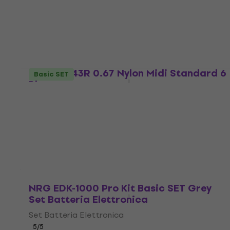
Plettro
4,8
/5
4,49 €
Disponibile
Dunlop 443R 0.67 Nylon Midi Standard 6
Basic SET
Plettro
Plettro
4,8
/5
4,49 €
Disponibile
NRG EDK-1000 Pro Kit Basic SET Grey
Set Batteria Elettronica
Set Batteria Elettronica
5
/5