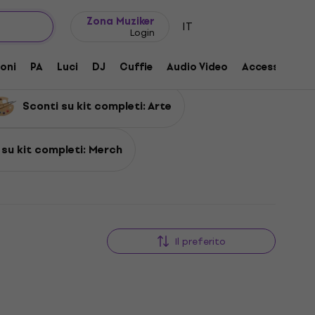
Idee regalo
FAQ
Muziker Blog
Zona Muziker
IT
Login
oni
PA
Luci
DJ
Cuffie
Audio Video
Accessori
Sconti su kit completi: Arte
 su kit completi: Merch
Il preferito