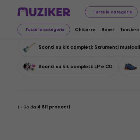
Sconti su kit completi
Tutte le categorie
Sconti su kit completi
Chitarre
Bassi
Tastiere
Tutte le categorie
Sconti su kit completi: Strumenti musicali
Sconti su kit completi: LP e CD
1 - 36 da
4.811 prodotti