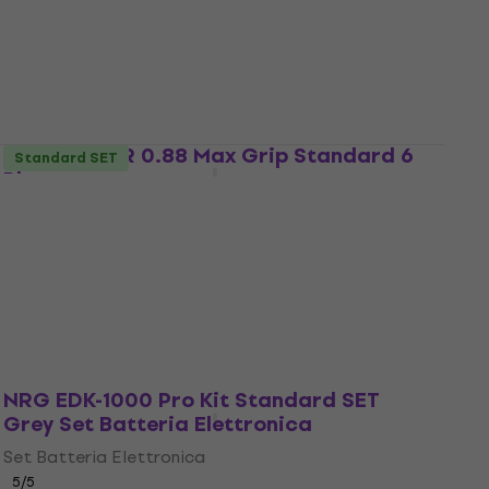
Tastiera con dinamica
4,8
/5
215 €
Disponibile
Dunlop 449R 0.88 Max Grip Standard 6
Standard SET
Plettro
Plettro
4,7
/5
4,49 €
Disponibile
NRG EDK-1000 Pro Kit Standard SET
Grey Set Batteria Elettronica
Set Batteria Elettronica
5
/5