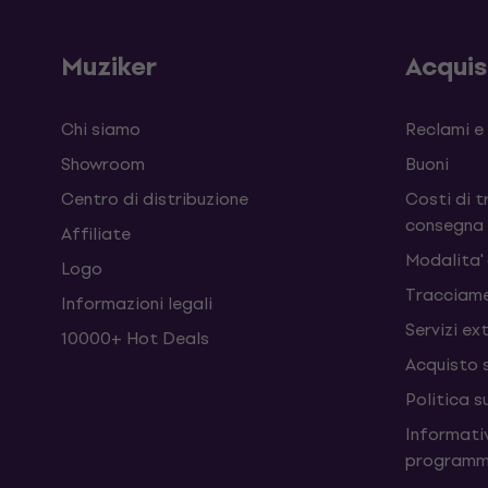
Muziker
Acqui
Chi siamo
Reclami e
Showroom
Buoni
Centro di distribuzione
Costi di t
consegna
Affiliate
Modalita'
Logo
Tracciame
Informazioni legali
Servizi ex
10000+ Hot Deals
Acquisto 
Politica s
Informativ
programm