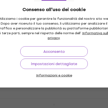
Consenso all'uso dei cookie
Dunlop 449R 1.00 Max Grip Standard 6
tilizziamo i cookie per garantire la funzionalità del nostro sito we
Plettro
Dopo aver ricevuto il tuo consenso, li utilizziamo per analizzare il
raffico e personalizzare la pubblicità su piattaforme pubblicitar
Plettro
i terze parti, sempre nel rispetto delle norme dell’
Informativa sul
4,7
/5
privacy
.
4,49 €
Disponibile
Acconsento
Roland FP 30X WH SET Piano da Palco
Impostazioni dettagliate
White
Piano da Palco
Informazioni e cookie
4,9
/5
719 €
Disponibile
Shure BETA58A SET Microfono Dinamico
Voce