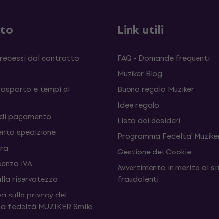
sto
Link utili
 recessi dal contratto
FAQ - Domande frequenti
Muziker Blog
rasporto e tempi di
Buono regalo Muziker
Idee regalo
 di pagamento
Lista dei desideri
nto spedizione
Programma Fedelta' Muziker
tra
Gestione dei Cookie
senza IVA
Avvertimento in merito ai si
ulla riservatezza
fraudolenti
a sulla privacy del
a fedeltà MUZIKER Smile