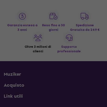
Garanzia estesa a
Reso fino a 30
Spedizione
3 anni
giorni
Gratuita
da 249 €
Oltre 3 milioni di
Supporto
clienti
professionale
Muziker
Acquisto
Link utili