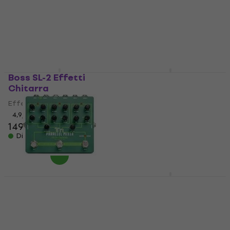
Effetti Chitarra
Effetti Chitarra
155 €
5
/5
30,60 €
Disponibile
Disponibile
Boss SL-2 Effetti
Electro Harmonix Pico
Chitarra
Swello Effetti
Chitarra
Effetti Chitarra
Effetti Chitarra
4,9
/5
149 €
151 €
5
/5
135 €
140 €
Disponibile
Disponibile
Electro Harmonix Tri
MOOER Acoustikar
Parallel Mixer Effetti
Effetti Chitarra
Chitarra
Effetti Chitarra
Effetti Chitarra
3,8
/5
5
/5