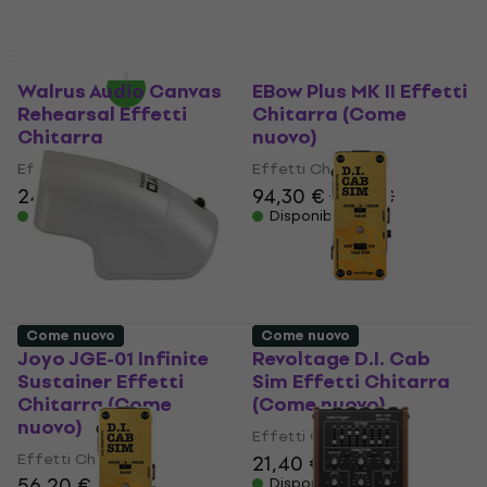
189 €
Disponibile
Come nuovo
Come nuovo
Walrus Audio Canvas
EBow Plus MK II Effetti
Rehearsal Effetti
Chitarra (Come
Chitarra
nuovo)
Effetti Chitarra
Effetti Chitarra
247 €
94,30 €
97,91 €
Disponibile
Disponibile
Come nuovo
Come nuovo
Joyo JGE-01 Infinite
Revoltage D.I. Cab
Sustainer Effetti
Sim Effetti Chitarra
Chitarra (Come
(Come nuovo)
nuovo)
Effetti Chitarra
Effetti Chitarra
21,40 €
22,67 €
56,20 €
Disponibile