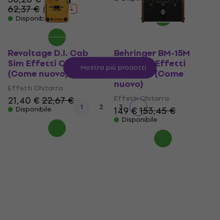
62,37 €
- 10 %
Disponibile
Revoltage D.I. Cab
Behringer BM-15M
Sim Effetti Chitarra
Murf Box Effetti
Mostra più prodotti
(Come nuovo)
Chitarra (Come
nuovo)
Effetti Chitarra
Effetti Chitarra
21,40 €
22,67 €
1
2
3
149 €
153,45 €
Disponibile
Disponibile