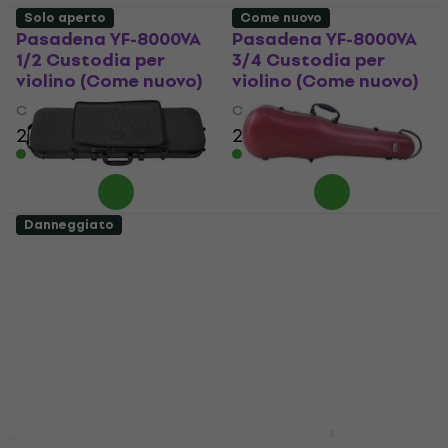
Solo aperto
Come nuovo
Pasadena YF-8000VA
Pasadena YF-8000VA
1/2 Custodia per
3/4 Custodia per
violino (Come nuovo)
violino (Come nuovo)
Custodia per violino
Custodia per violino
23,70 €
27,50 €
Disponibile
Disponibile
Danneggiato
GEWA Bio I S Custodia
GEWA 1.8 Custodia
per violino (Solo
per violino (Come
aperto)
nuovo)
Custodia per violino
Custodia per violino
140 €
187,11 €
198 €
208 €
- 25 %
- 5 %
Disponibile
Disponibile