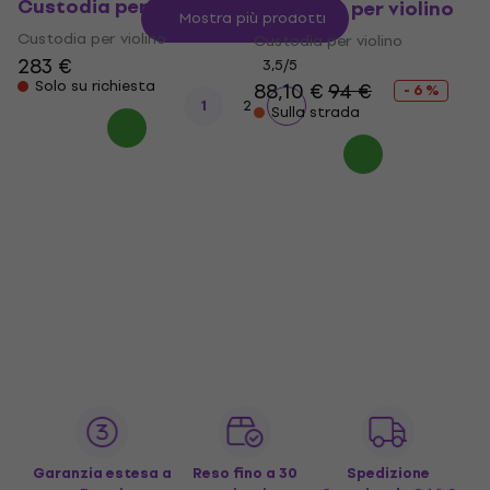
Custodia per violino
Custodia per violino
Mostra più prodotti
Custodia per violino
Custodia per violino
283 €
3,5
/5
Solo su richiesta
88,10 €
94 €
- 6 %
1
2
Sulla strada
Garanzia estesa a
Reso fino a 30
Spedizione