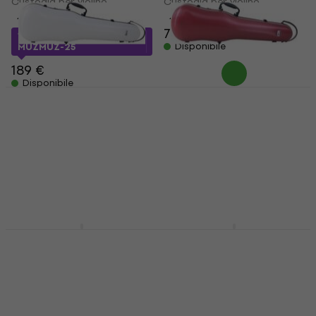
Custodia per violino
Custodia per violino
4,8
/5
4,5
/5
73,90 €
141 €
con codice
Disponibile
MUZMUZ-25
189 €
Disponibile
GEWA 1.8 White
GEWA 1.8 Custodia
Custodia per violino
per violino
Custodia per violino
Custodia per violino
4,9
/5
4,9
/5
232 €
232 €
Disponibile
Disponibile
BAM DEF2000XLA Slim
BAM OP2002XLCN
Violin Case Custodia
Violin Case Champ.
per violino
Custodia per violino
Custodia per violino
Custodia per violino
5
/5
5
/5