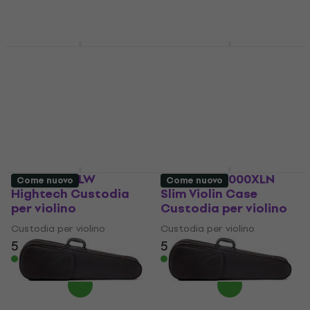
525 €
Disponibile
Disponibile
BAM SUP2002XLWS
BAM SUP2002XLWO
Supreme Ice Hightech
Supreme Ice Hightech
Custodia per violino
Custodia per violino
Custodia per violino
Custodia per violino
666 €
658 €
666 €
Disponibile
Disponibile
BAM 2002XLW
BAM PANT2000XLN
Come nuovo
Come nuovo
Hightech Custodia
Slim Violin Case
per violino
Custodia per violino
Custodia per violino
Custodia per violino
545 €
545 €
Disponibile
Disponibile