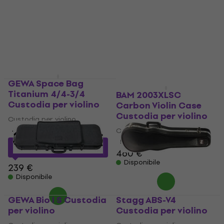
4,4
/5
Custodia per violino
28,50 €
5
/5
Disponibile
466 €
Disponibile
GEWA Space Bag
Titanium 4/4-3/4
BAM 2003XLSC
Custodia per violino
Carbon Violin Case
Custodia per violino
Custodia per violino
4,9
/5
Custodia per violino
5
/5
180,99 €
con codice
MUZMUZ-20
460 €
Disponibile
239 €
Disponibile
GEWA Bio I S Custodia
Stagg ABS-V4
per violino
Custodia per violino