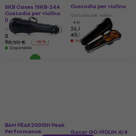
Pasadena YF-6000
Promozione
Custodia per violino
SKB Cases 1SKB-244
Custodia per violino
Custodia per violino
(Danneggiato)
4,4
/5
36,80 €
Custodia per violino
43,70 €
- 16 %
88,20 €
Non disponibile
98,50 €
- 10 %
Disponibile
GEWA 1.8 Black
Promozione
Custodia per violino
SKB Cases 1SKB-244
Custodia per violino
Custodia per violino
4,9
/5
Custodia per violino
232 €
4
/5
Solo su richiesta
130 €
137 €
- 5 %
Solo su richiesta
BAM PEAK2001SN Peak
Performance
Gator GC-VIOLIN 4/4