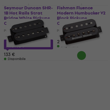
Seymour Duncan SHR-
Fishman Fluence
1B Hot Rails Strat
Modern Humbucker V2
Bridge White Pickups
Black Pickups
Chitarra
Chitarra
Pickups Chitarra
Pickups Chitarra
4,9
/5
5
/5
289 €
123,02 €
con codice
Disponibile
MUZMUZ-5
133 €
Disponibile
Seymour Duncan
Seymour Duncan SSH-
Nazgul Bridge 6-
BW Black Winter
String Passive Black
Bridge Black Pickups
Pickups Chitarra
Chitarra
Pickups Chitarra
Pickups Chitarra
4,9
/5
5
/5
158 €
147 €
Disponibile
Disponibile