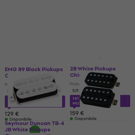
V2 Black Nickel
Pickups Chitarra
Pickups Chitarra
4,7
/5
36,10 €
Pickups Chitarra
Disponibile
4,5
/5
293 €
Disponibile
Seymour Duncan AHB-
2B White Pickups
EMG 89 Black Pickups
Chitarra
Chitarra
Pickups Chitarra
Pickups Chitarra
5
/5
5
/5
141 €
con codice
108 €
con codice
MUZMUZ-10
MUZMUZ-15
159 €
129 €
Disponibile
Disponibile
Seymour Duncan TB-4
Lundgren Pickups M6
JB White Pickups
Set Pickups Chitarra