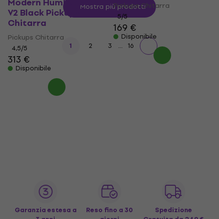
Modern Humbucker 7
Pickups Chitarra
Mostra più prodotti
V2 Black Pickups
5
/5
Chitarra
169 €
Disponibile
Pickups Chitarra
...
1
2
3
16
4,5
/5
313 €
Disponibile
Garanzia estesa a
Reso fino a 30
Spedizione