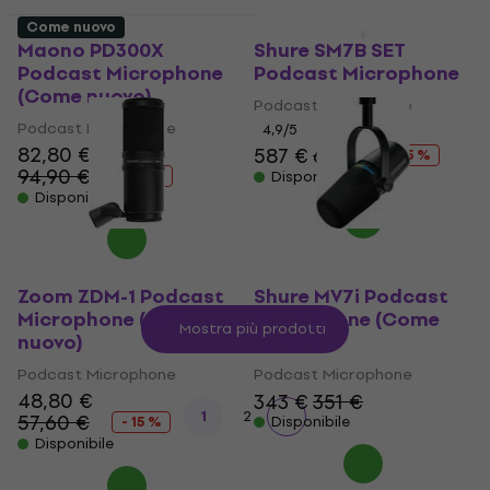
Come nuovo
Come nuovo
Maono PD300X
Shure SM7B SET
Podcast Microphone
Podcast Microphone
(Come nuovo)
Podcast Microphone
Podcast Microphone
4,9
/5
82,80 €
587 €
616 €
- 5 %
94,90 €
- 13 %
Disponibile
Disponibile
Zoom ZDM-1 Podcast
Shure MV7i Podcast
Microphone (Come
Microphone (Come
Mostra più prodotti
nuovo)
nuovo)
Podcast Microphone
Podcast Microphone
48,80 €
343 €
351 €
1
2
57,60 €
- 15 %
Disponibile
Disponibile