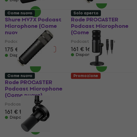
Come nuovo
Solo aperto
Shure MV7X Podcast
Rode PROCASTER
Microphone (Come
Podcast Microphone
nuovo)
(Come nuovo)
Podcast Microphone
Podcast Microphone
161 €
167 €
175 €
189 €
- 7 %
Disponibile
Disponibile
Come nuovo
Promozione
Rode PROCASTER
Maono PD100 Podcast
Podcast Microphone
Microphone (Solo
(Come nuovo)
aperto)
Podcast Microphone
Podcast Microphone
161 €
167 €
36,30 €
38,60 €
Disponibile
Disponibile