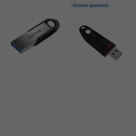
Sconto quantità
SanDisk Ultra Flair
SDCZ73-064G-G46
SanDisk Cruzer Ultra
Chiavetta USB 64 GB
SDCZ48-064G-U46
Chiavetta USB 64 GB
Chiavetta USB
4,9
/5
Chiavetta USB
19,60 €
4,8
/5
Disponibile
16,20 €
17,10 €
Disponibile
SanDisk Cruzer Blade
SanDisk Ultra Luxe