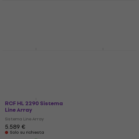
Avante Imperio Sub
RCF HDL 10-A Sistema
210 Sistema Line Array
Line Array
Sistema Line Array
Sistema Line Array
980 €
1.869 €
1.899 €
Disponibile presso il
Solo su richiesta
fornitore
RCF HL 2240 Sistema
RCF HL 2260 Sistema
Line Array
Line Array
Sistema Line Array
Sistema Line Array
5.589 €
5.589 €
Solo su richiesta
Solo su richiesta
RCF HL 2290 Sistema
Line Array
Sistema Line Array
5.589 €
Solo su richiesta