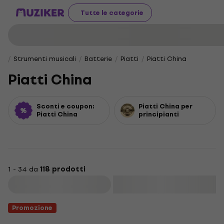
Tutte le categorie
Strumenti musicali
Batterie
Piatti
Piatti China
Piatti China
Sconti e coupon:
Piatti China per
Piatti China
principianti
1 - 34 da
118 prodotti
Filtra
Promozione