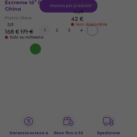
Extreme 16" Piatto
Piatto China
Mostra più prodotti
China
4,6
/5
Piatto China
42 €
Non disponibile
5
/5
1
2
3
4
168 €
171 €
Solo su richiesta
Garanzia estesa a
Reso fino a 30
Spedizione