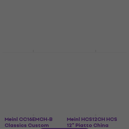
China
Piatto China
Piatto China
5
/5
216 €
322 €
Sulla strada
Sulla strada
Meinl CC16DATRCH
Meinl HCS14CH HCS
Classics Custom
14" Piatto China
Dark Trash 16" Piatto
Piatto China
China
4,6
/5
Piatto China
54,20 €
Solo su richiesta
5
/5
178 €
181 €
Solo su richiesta
Meinl CC16EMCH-B
Meinl HCS12CH HCS
Classics Custom
12" Piatto China