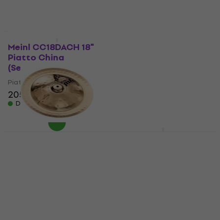
Disponibile
Disponibile
Come nuovo
Meinl CC18DACH 18"
Paiste PST5 18" Piatto
Piatto China
China (Come nuovo)
(Seminuovo)
Piatto China
Piatto China
121 €
130,68 €
- 7 %
205 €
209,88 €
Disponibile
Disponibile
Zildjian A0616 Oriental
Trash 16" Piatto
Paiste PST 8 Reflector
China
16" Piatto China
(Come nuovo)
Piatto China
Piatto China
4,8
/5
309 €
124 €
130,68 €
Solo su richiesta
Disponibile