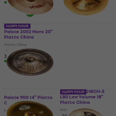
Disponibile
HAPPY HOUR
Paiste 2002 Novo 20"
Zildjian A0361 A Ultra
Piatto China
Hammered Brilliant
21" Piatto China
Piatto China
Piatto China
5
/5
369 €
377 €
5
/5
433 €
444 €
Disponibile
Disponibile
Zildjian LV8018CH-S
HAPPY HOUR
L80 Low Volume 18"
Paiste 900 14" Piatto
Piatto China
China
Piatto China
Piatto China
5
/5