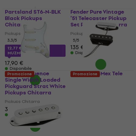
Partsland ST6-N-BLK
Fender Pure Vintage
Black Pickups
'51 Telecaster Pickup
Chitarra
Set Pickups Chitarra
Pickups Chitarra
Pickups Chitarra
3,3
/5
5
/5
135 €
12,77 €
con codice
Disponibile
MUZMUZ-25
17,90 €
Disponibile
Fishman Fluence
Fender Tex-Mex Tele
Promozione
Promozione
Single Width Loaded
Pickups Chitarra
Pickguard Strat White
Pickups Chitarra
Pickups Chitarra
3,8
/5
Pickups Chitarra
111 €
323 €
Disponibile
Disponibile