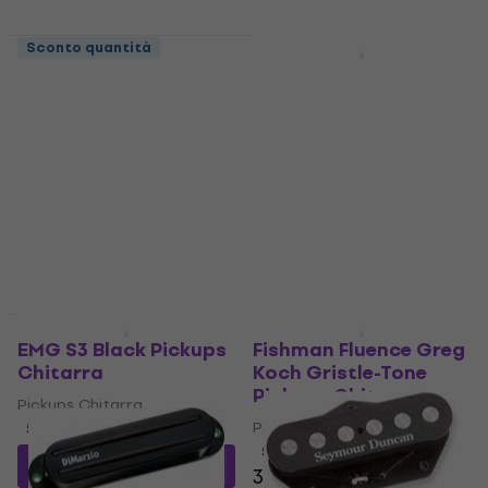
Sconto quantità
HAPPY HOUR
DiMarzio
Fender Custom Shop
DP415AREA58-WH
Texas Special
White Pickups
Stratocaster Pickups
Chitarra
Chitarra
Pickups Chitarra
Pickups Chitarra
4,8
/5
4,6
/5
99 €
107 €
239 €
274 €
- 7 %
- 13 %
Disponibile
Disponibile
EMG S3 Black Pickups
Fishman Fluence Greg
Chitarra
Koch Gristle-Tone
Pickups Chitarra
Pickups Chitarra
Pickups Chitarra
5
/5
5
/5
90 €
con codice
337 €
346 €
MUZMUZ-5