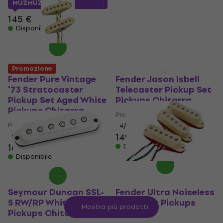
MUZMUZ-10
5
/5
263 €
145 €
Disponibile
Disponibile
Promozione
HAPPY HOUR
Fender Pure Vintage
Fender Jason Isbell
'73 Stratocaster
Telecaster Pickup Set
Pickup Set Aged White
Pickups Chitarra
Pickups Chitarra
Pickups Chitarra
Pickups Chitarra
4
/5
149 €
5
/5
163 €
Disponibile
Disponibile
Seymour Duncan SSL-
Fender Ultra Noiseless
5 RW/RP White
Strat Hot Pickups
Mostra più prodotti
Pickups Chitarra
Chitarra