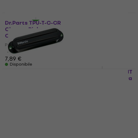
Disponibile
Seymour Duncan SSL-
3 RW/RP White
Dr.Parts TPU-T-C-CR
Pickups Chitarra
Chrome Pickups
Chitarra
Pickups Chitarra
126 €
Pickups Chitarra
Disponibile
4,2
/5
7,89 €
Disponibile
DiMarzio DP 180BK Air
Partsland ST6-C-MINT
Norton S Black
Mint Pickups Chitarra
Pickups Chitarra
Pickups Chitarra
Pickups Chitarra
4,6
/5
20 €
112 €
115 €
Disponibile
Disponibile