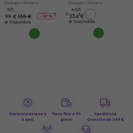
Pickups Chitarra
Pickups Chitarra
5
/5
4,6
/5
...
1
2
3
6
234 €
99 €
135 €
- 27 %
Disponibile
Disponibile
Garanzia estesa a
Reso fino a 30
Spedizione
3 anni
giorni
Gratuita
da 249 €