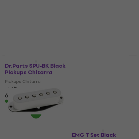
Fender Vintera 50s
Sconto quantità
Vintage Telecaster
Dr.Parts SPU-BK Black
Pickup Set Pickups
Pickups Chitarra
Chitarra
Pickups Chitarra
Pickups Chitarra
4,3
/5
6,39 €
5
/5
91,60 €
Disponibile
Disponibile
EMG T Set Black