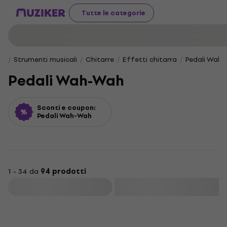
Tutte le categorie
Strumenti musicali
Chitarre
Effetti chitarra
Pedali Wah
Pedali Wah-Wah
Sconti e coupon:
Pedali Wah-Wah
1 - 34 da
94 prodotti
Filtra
Promozione