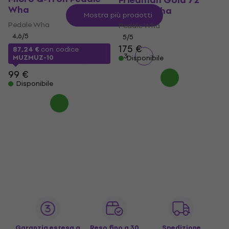
Friedman Gold 72
Wha
Pedale Wha
Mostra più prodotti
Pedale Wha
Pedale Wha
4,6
/5
5
/5
175 €
87,24 €
con codice
1
2
3
MUZMUZ-10
Disponibile
99 €
Disponibile
Garanzia estesa a
Reso fino a 30
Spedizione