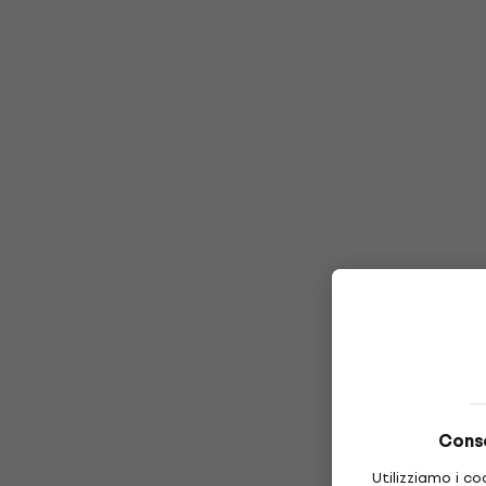
Conse
Utilizziamo i co