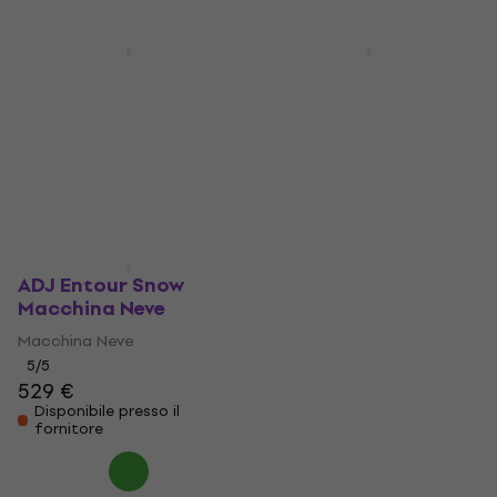
Eurolite Snow 3001
Eliminator Lighting VF
Macchina Neve
FLURRY EP Macchina
Neve
Macchina Neve
Macchina Neve
5
/5
118 €
103 €
Sulla strada
Sulla strada
ADJ Entour Snow
Macchina Neve
Macchina Neve
5
/5
529 €
Disponibile presso il
fornitore