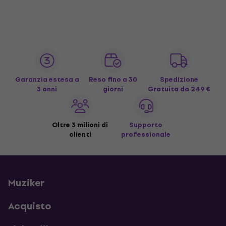
Garanzia estesa a
Reso fino a 30
Spedizione
3 anni
giorni
Gratuita
da 249 €
Oltre 3 milioni di
Supporto
clienti
professionale
Muziker
Acquisto