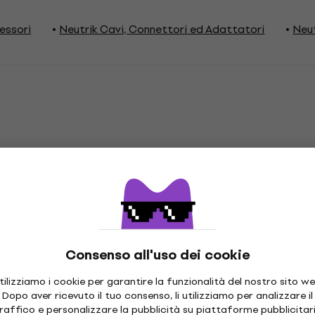
essori
Neutrik Cavi, Connettori ed Adattatori
Neut
ector
Consenso all'uso dei cookie
Female
Angolo connettore
tilizziamo i cookie per garantire la funzionalità del nostro sito we
Dopo aver ricevuto il tuo consenso, li utilizziamo per analizzare il
raffico e personalizzare la pubblicità su piattaforme pubblicitar