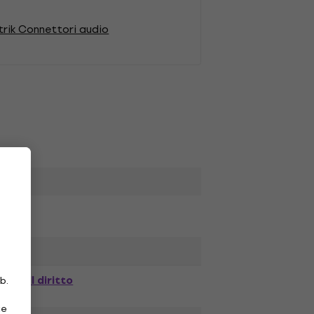
rik Connettori audio
Il diritto
b.
ie