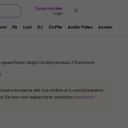
Idee regalo
FAQ
Muziker Blog
Zona Muziker
IT
Login
1 Connettore XLR
oni
PA
Luci
DJ
Cuffie
Audio Video
Accessori
o:
1160879
specificati dopo l'ordine presso il fornitore.
€
nare la merce del tuo ordine e ti contatteremo
a. Se non vuoi aspettare, consulta i
prodotti