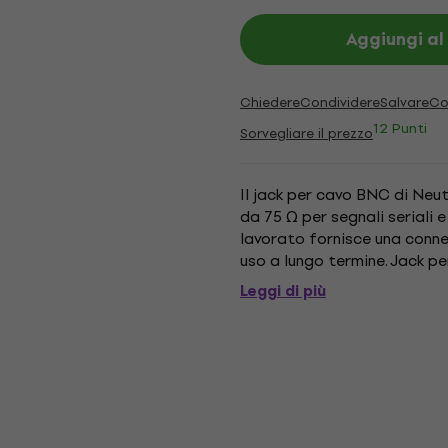
Aggiungi al
Chiedere
Condividere
Salvare
Co
12 Punti
Sorvegliare il prezzo
Il jack per cavo BNC di Neu
da 75 Ω per segnali seriali e
lavorato fornisce una conn
uso a lungo termine. Jack p
Leggi di più