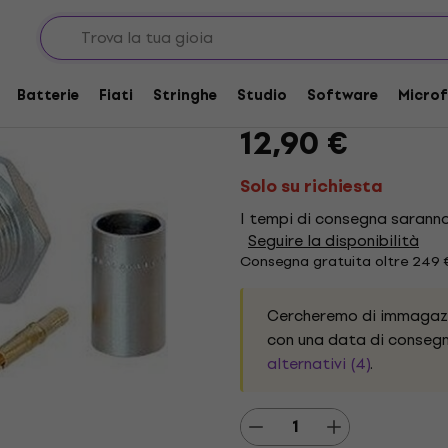
attatori
Connettori audio
Connettori XLR
Neutrik NBNB75IUU1
Batterie
Fiati
Stringhe
Studio
Software
Microf
Marca:
Neutrik
Codice prodott
12,90 €
Solo su richiesta
I tempi di consegna saranno 
Seguire la disponibilità
Consegna gratuita oltre 249 
Cercheremo di immagazzi
con una data di consegn
alternativi (4)
.