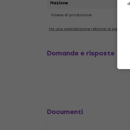
Nazione
d
Paese di produzione
Liech
Ho una segnalazione relativa ai paramet
Domande e risposte
Documenti