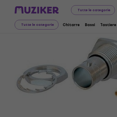
Strumenti musicali
Accessori
Cavi, Connettori ed Ad
Tutte le categorie
Chitarre
Bassi
Tastiere
Tutte le categorie