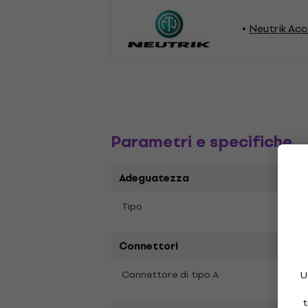
Neutrik Acc
Parametri e specifiche
Adeguatezza
Conn
Tipo
Connettori
BNC 
Connettore di tipo A
U
t