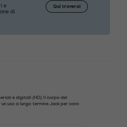
i e
Qui troverai
one di
ali e digitali (HD). Il corpo del
un uso a lungo termine. Jack per cavo