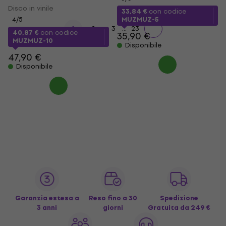
Disco in vinile
33,84 €
con codice
4
/5
MUZMUZ-5
...
1
2
3
23
40,87 €
con codice
35,90 €
MUZMUZ-10
Disponibile
47,90 €
Disponibile
Garanzia estesa a
Reso fino a 30
Spedizione
3 anni
giorni
Gratuita
da 249 €