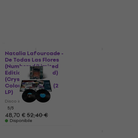
EDIZIONE LIMITATA
Natalia Lafourcade -
Nat King Cole - Cole
De Todas Las Flores
Español - Greatest
(Numbered/Limited
Hits (Limited Edition)
Edition) (Gatefold)
(LP)
(Crystal Clear
Disco in vinile
Coloured) (180 g) (2
17,90 €
LP)
20,10 €
- 11 %
Disco in vinile
Disponibile
5
/5
48,70 €
52,40 €
Disponibile
Julio Iglesias - En
Directo Desde El
Karol G -