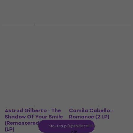
5
/5
26,90 €
17 €
Disponibile
Disponibile
Peso Pluma - Genesis
(2 LP)
Jorge Ben - Jorge Ben
(Reissue) (LP)
Disco in vinile
5
/5
Disco in vinile
5
/5
33,23 €
con codice
24,80 €
MUZMUZ-15
27,60 €
- 10 %
36,90 €
Disponibile
Disponibile
Astrud Gilberto - The
Camila Cabello -
Shadow Of Your Smile
Romance (2 LP)
(Remastered) (180 g)
Disco in vinile
Mostra più prodotti
(LP)
5
/5