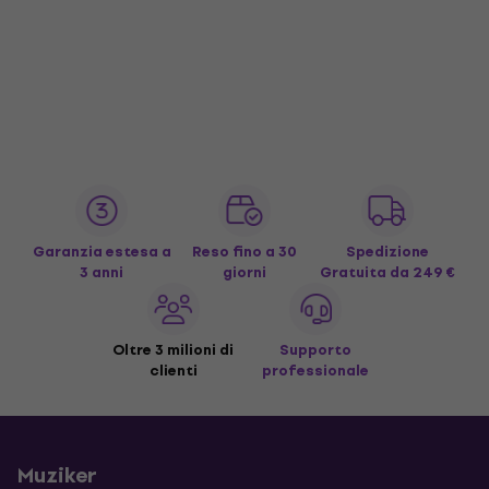
Garanzia estesa a
Reso fino a 30
Spedizione
3 anni
giorni
Gratuita
da 249 €
Oltre 3 milioni di
Supporto
clienti
professionale
Muziker