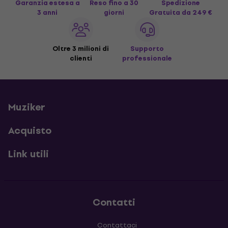
Garanzia estesa a
Reso fino a 30
Spedizione
3 anni
giorni
Gratuita
da 249 €
Oltre 3 milioni di
Supporto
clienti
professionale
Muziker
Acquisto
Link utili
Contatti
Contattaci