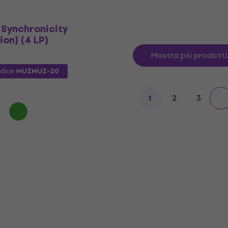
- Synchronicity
ion) (4 LP)
Mostra più prodotti
odice
MUZMUZ-20
2
3
1