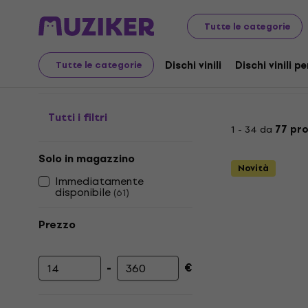
LP e CD
Dischi vinili per audiofili
Pop
Tutte le categorie
Dischi vinili per audiofil
Dischi vinili
Dischi vinili pe
Tutte le categorie
Tutti i filtri
1 - 34 da
77 pr
Solo in magazzino
Novità
Immediatamente
disponibile
(
61
)
Prezzo
-
€
Prezzo minimo
Prezzo massimo