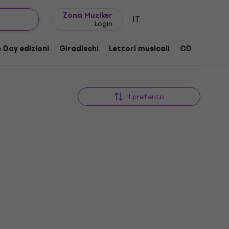
Idee regalo
FAQ
Muziker Blog
Zona Muziker
IT
Login
 Day edizioni
Giradischi
Lettori musicali
CD
Access
Il preferito
EDIZIONE LIMITATA