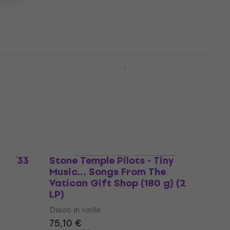
48,90 €
Disponibile
r
Aerosmith - Nine Lives
RPM) (2
(Remastered) (2 LP)
Disco in vinile
5
/5
55,60 €
Disponibile
ey (33
Stone Temple Pilots - Tiny
Music... Songs From The
Vatican Gift Shop (180 g) (2
LP)
Disco in vinile
75,10 €