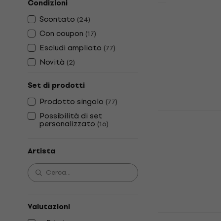
Condizioni
Michael Ja
Scontato
(
24
)
(Numbered) 
Con coupon
(
17
)
LP)
Escludi ampliato
(
77
)
Disco in vinile
Novità
(
2
)
5
/5
80,20 €
Set di prodotti
Disponibile
Prodotto singolo
(
77
)
Bruce Sprin
Possibilità di set
personalizzato
(
16
)
USA (LP)
Disco in vinile
Artista
4,7
/5
21,99 €
Disponibile
Valutazioni
Beyoncé - B