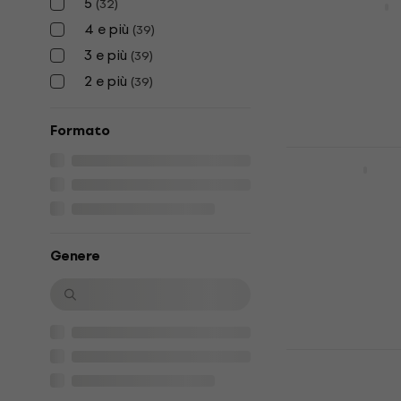
5
(
32
)
Disco in vinile
4 e più
(
39
)
5
/5
3 e più
(
39
)
47,10 €
Disponibile
2 e più
(
39
)
Formato
Yello - Flag 
Disco in vinile
5
/5
28,40 €
Disponibile
Genere
The Beach B
(LP)