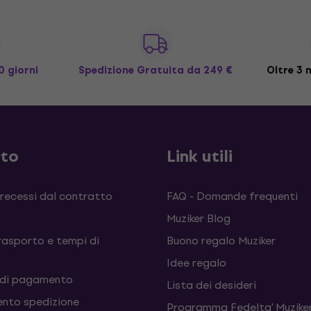
0 giorni
Spedizione Gratuita
da 249 €
Oltre 3 m
sto
Link utili
 recessi dal contratto
FAQ - Domande frequenti
Muziker Blog
rasporto e tempi di
Buono regalo Muziker
Idee regalo
 di pagamento
Lista dei desideri
nto spedizione
Programma Fedelta' Muziker