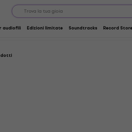
i - Pop
r audiofili
Edizioni limitate
Soundtracks
Record Store
odotti