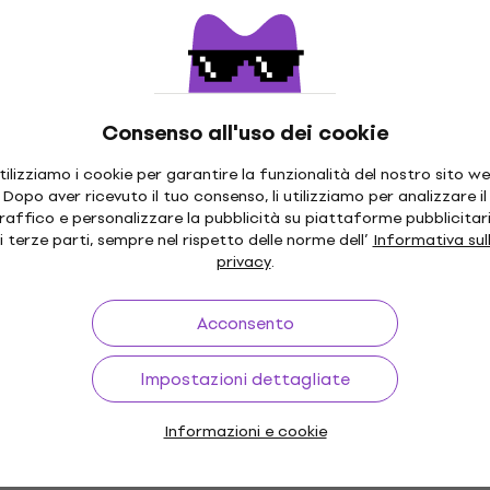
85,90 €
Disponibile
 €
Consenso all'uso dei cookie
Elvis Presley - Stereo '57
(Essential Elvis Volume 2)
tilizziamo i cookie per garantire la funzionalità del nostro sito we
ver Changes (2 LP)
Dopo aver ricevuto il tuo consenso, li utilizziamo per analizzare il
Disco in vinile
raffico e personalizzare la pubblicità su piattaforme pubblicitar
5
/5
i terze parti, sempre nel rispetto delle norme dell’
Informativa sul
privacy
.
67,81 €
con codice
MUZMUZ-20
86,90 €
Acconsento
Disponibile
Wired (2 LP)
Eagles - Hotel Californi
Impostazioni dettagliate
(Reissue) (Box Set) (180 g
LP)
Informazioni e cookie
Disco in vinile
166 €