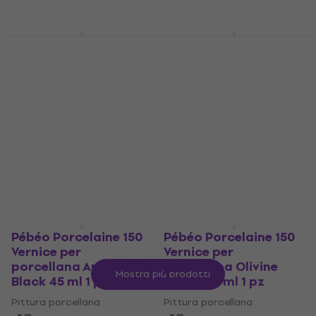
Pébéo Porcelaine 150
Kreul Classic Vernice
Vernice per
per vetro e porcellana
porcellana Citrine
May Green 20 ml 1 pz
Yellow 45 ml 1 pz
Pittura porcellana
Pittura porcellana
4,7
/5
5
/5
2,76 €
con codice
5,89 €
MUZMUZ-10
Disponibile
3,19 €
Disponibile
Pébéo Porcelaine 150
Pébéo Porcelaine 150
Vernice per
Vernice per
porcellana Anthracite
porcellana Olivine
Mostra più prodotti
Black 45 ml 1 pz
Green 45 ml 1 pz
Pittura porcellana
Pittura porcellana