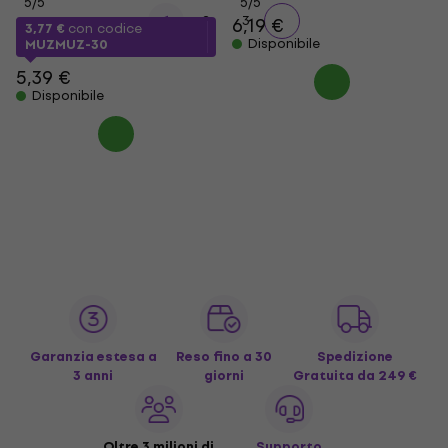
5
/5
5
/5
1
2
3
6,19 €
3,77 €
con codice
Disponibile
MUZMUZ-30
5,39 €
Disponibile
Garanzia estesa a
Reso fino a 30
Spedizione
3 anni
giorni
Gratuita
da 249 €
Oltre 3 milioni di
Supporto