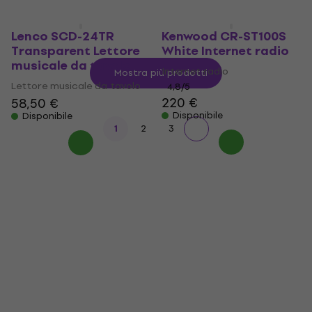
Lenco SCD-24TR
Kenwood CR-ST100S
Transparent Lettore
White Internet radio
musicale da tavolo
Internet radio
Mostra più prodotti
Lettore musicale da tavolo
4,8
/5
220 €
58,50 €
Disponibile
Disponibile
1
2
3