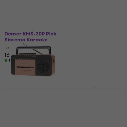
5
/5
Digital Radio DAB +
83,70 €
189 €
198 €
- 5 %
Disponibile
Disponibile
Denver KMS-20P Pink
Sistema Karaoke
Superlux DM102
Sistema Karaoke
Sistema Karaoke
16,50 €
18,50 €
Sistema Karaoke
Disponibile
3,8
/5
10,10 €
Disponibile
Crosley Cassette
Thomson RT850BT
Player Rose Gold
Radio retrò
Radio retrò
Radio retrò
Radio retrò
4,5
/5
65,30 €
5
/5
73,60 €
Disponibile