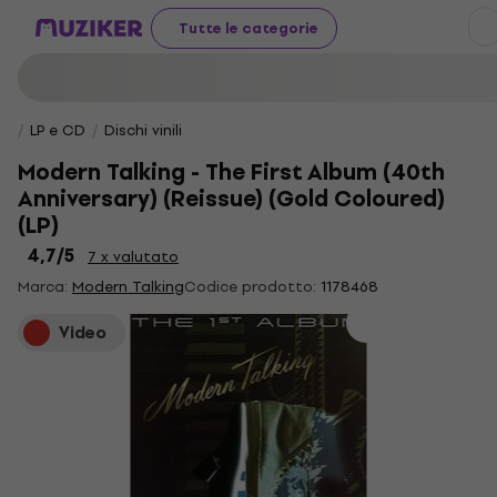
Tutte le categorie
LP e CD
Dischi vinili
Modern Talking - The First Album (40th
Anniversary) (Reissue) (Gold Coloured)
(LP)
4,7
/5
7 x valutato
Marca:
Modern Talking
Codice prodotto:
1178468
Video