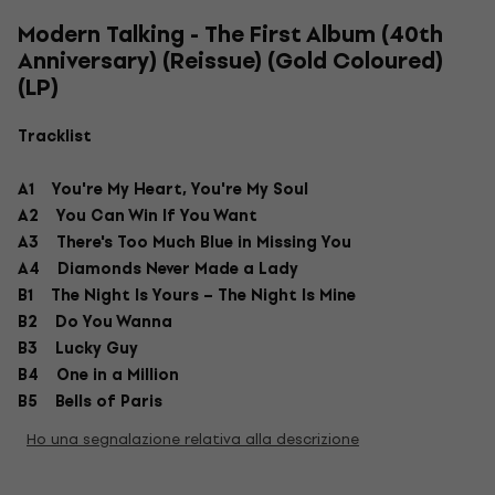
Modern Talking - The First Album (40th
Anniversary) (Reissue) (Gold Coloured)
(LP)
Tracklist
A1 You're My Heart, You're My Soul
A2 You Can Win If You Want
A3 There's Too Much Blue in Missing You
A4 Diamonds Never Made a Lady
B1 The Night Is Yours – The Night Is Mine
B2 Do You Wanna
B3 Lucky Guy
B4 One in a Million
B5 Bells of Paris
Ho una segnalazione relativa alla descrizione